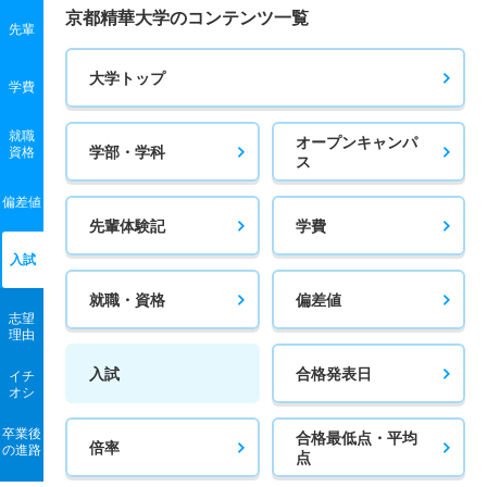
京都精華大学のコンテンツ一覧
先輩
大学トップ
学費
就職
オープンキャンパ
学部・学科
資格
ス
偏差値
先輩体験記
学費
入試
就職・資格
偏差値
志望
理由
入試
合格発表日
イチ
オシ
卒業後
合格最低点・平均
倍率
の進路
点