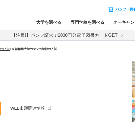
パンフ・願
大学を調べる
専門学校を調べる
オーキャン
【注目!】パンフ請求で2000円分電子図書カードGET
学
の入試
>
京都精華大学
の
マンガ学部の入試
WEB出願関連情報