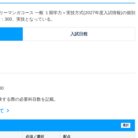
ーマンガコース 一般 １期学力＋実技方式(2027年度入試情報)の個別
：300、実技となっている。
入試日程
0
験する際の必要科目数を記載。
て
選択
必須／選択
配点