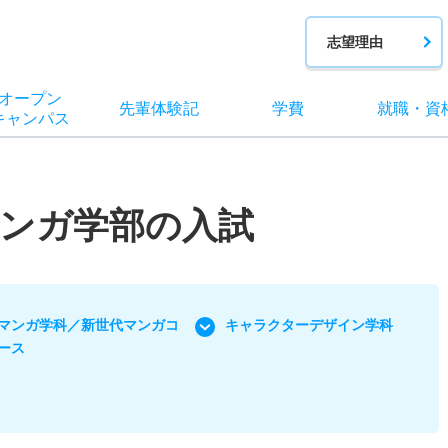
志望理由
オー
プン
先輩
体験記
学費
就職
・
資
キャン
パス
ンガ学部の入試
マンガ学科／新世代マンガコ
キャラクターデザイン学科
ース