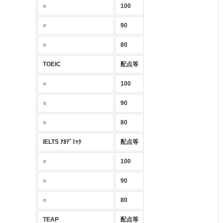
○
100
○
90
○
80
TOEIC
配点等
○
100
○
90
○
80
IELTS ｱｶﾃﾞﾐｯｸ
配点等
○
100
○
90
○
80
TEAP
配点等