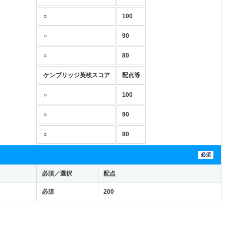
○
100
○
90
○
80
ケンブリッジ英検スコア
配点等
○
100
○
90
○
80
必須
必須／選択
配点
必須
200