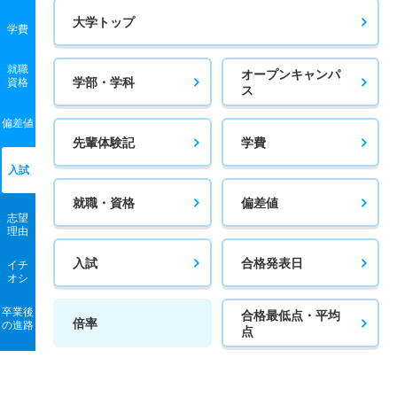
大学トップ
学費
就職
オープンキャンパ
学部・学科
資格
ス
偏差値
先輩体験記
学費
入試
就職・資格
偏差値
志望
理由
入試
合格発表日
イチ
オシ
卒業後
合格最低点・平均
倍率
の進路
点