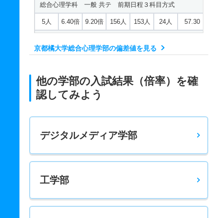
総合心理学科 一般 共テ 前期日程３科目方式
5人
6.40倍
9.20倍
156人
153人
24人
57.30
総合心理学科 一般 共テ 前期ＡＢ日程併用方式
京都橘大学総合心理学部の偏差値を見る
34人
6.90倍
－
97人
90人
13人
61.30
総合心理学科 一般 共テ 前期Ｃ日程併用方式
他の学部の入試結果（倍率）を確
9人
7倍
－
22人
14人
2人
57.60
認してみよう
総合心理学科 一般 ニ 前期日程４科目方式
5人
9.90倍
19.30倍
91人
89人
9人
－
デジタルメディア学部
総合心理学科 一般 ニ 後期日程２科目方式
2人
3.60倍
8.70倍
25人
25人
7人
－
総合心理学科 推薦 公募推薦併願制
工学部
25人
3.50倍
3.50倍
639人
621人
176人
－
総合心理学科 推薦 特技推薦