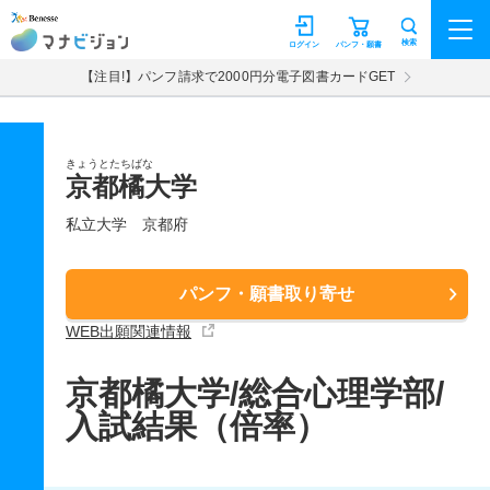
マナビジョン
検索
ログイン
パンフ・願書
【注目!】パンフ請求で2000円分電子図書カードGET
きょうとたちばな
京都橘大学
私立大学
京都府
パンフ・願書取り寄せ
WEB出願関連情報
京都橘大学/総合心理学部/
入試結果（倍率）