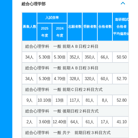
総合心理学部
歴史学科 一般 後期日程２科目方式
14人
2倍
－
13人
6人
3人
52.60
2人
5.20倍
1.40倍
85人
78人
15人
－
入試倍率
児童教育学科 一般 ニ 前期日程４科目方式
進研模試
募集人数
志願者数
受験者数
合格者数
合格者
歴史学科 一般 共テ 前期日程３科目方式
2025
2024
8人
2倍
6倍
65人
63人
31人
－
平均偏差値
年度
年度
5人
3.20倍
2.50倍
165人
164人
52人
52.60
児童教育学科 一般 ニ 後期日程２科目方式
総合心理学科 一般 前期ＡＢ日程２科目
歴史学科 一般 共テ 前期ＡＢ日程併用方式
2人
1.80倍
1.30倍
18人
18人
10人
－
34人
5.30倍
5.30倍
352人
350人
66人
50.50
34人
4.20倍
－
109人
106人
25人
53.60
児童教育学科 推薦 公募推薦専願制
総合心理学科 一般 前期ＡＢ日程３科目
歴史学科 一般 共テ 前期Ｃ日程併用方式
24人
1.20倍
1.30倍
33人
33人
28人
－
34人
5.30倍
4.70倍
328人
320人
60人
52.70
12人
3.50倍
－
21人
14人
4人
51.70
児童教育学科 推薦 公募推薦併願制
総合心理学科 一般 前期Ｃ日程２科目方式
歴史学科 一般 ニ 前期日程４科目方式
20人
1.90倍
2倍
296人
290人
149人
－
9人
10.10倍
13倍
117人
81人
8人
52.80
5人
3.80倍
4.10倍
78人
76人
20人
－
児童教育学科 推薦 特技推薦
総合心理学科 一般 後期日程２科目方式
歴史学科 一般 ニ 後期日程２科目方式
8人
1倍
1倍
6人
6人
6人
－
2人
3.60倍
12.40倍
64人
61人
17人
41.10
2人
3.30倍
2.60倍
20人
20人
6人
－
総合心理学科 一般 共テ 前期日程３科目方式
歴史学科 推薦 特技推薦