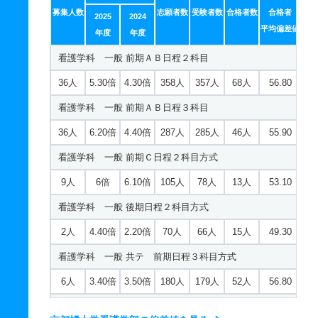
募集人数
志願者数
受験者数
合格者数
合格者
2025
2024
16人
4.20倍
－
59人
59人
14人
44.20
平均偏差値
年度
年度
経営学科／スポーツ経営学専攻 一般 共テ 前期Ｃ日程
看護学科 一般 前期ＡＢ日程２科目
併用方式
36人
5.30倍
4.30倍
358人
357人
68人
56.80
5人
3.50倍
－
9人
7人
2人
41.30
看護学科 一般 前期ＡＢ日程３科目
経営学科／スポーツ経営学専攻 一般 ニ 前期日程４科
目方式
36人
6.20倍
4.40倍
287人
285人
46人
55.90
4人
5.10倍
－
53人
51人
10人
－
看護学科 一般 前期Ｃ日程２科目方式
経営学科／スポーツ経営学専攻 一般 ニ 後期日程２科
9人
6倍
6.10倍
105人
78人
13人
53.10
目方式
看護学科 一般 後期日程２科目方式
2人
3.50倍
－
14人
14人
4人
－
2人
4.40倍
2.20倍
70人
66人
15人
49.30
経営学科／スポーツ経営学専攻 推薦 公募推薦併願制
看護学科 一般 共テ 前期日程３科目方式
9人
2.80倍
－
348人
345人
122人
－
6人
3.40倍
3.50倍
180人
179人
52人
56.80
経営学科／スポーツ経営学専攻 推薦 特技推薦
看護学科 一般 共テ 前期ＡＢ日程併用方式
12人
1倍
－
16人
16人
16人
－