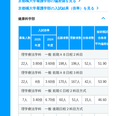
京都橘大学看護学部の偏差値を見る
36人
5.40倍
－
152人
151人
28人
57.60
京都橘大学看護学部の入試結果（倍率）を見る
経営学科／経営学専攻 一般 前期ＡＢ日程２科目
看護学科 一般 共テ 前期Ｃ日程併用方式
76人
4.60倍
2倍
661人
660人
144人
47.80
健康科学部
9人
8.30倍
－
38人
25人
3人
58.80
経営学科／経営学専攻 一般 前期ＡＢ日程３科目
入試倍率
看護学科 一般 ニ 前期日程４科目方式
進研模試
76人
4.60倍
2.20倍
552人
548人
118人
48.10
募集人数
志願者数
受験者数
合格者数
合格者
2025
2024
6人
13.40倍
18.30倍
176人
174人
13人
－
平均偏差値
経営学科／経営学専攻 一般 前期Ｃ日程２科目方式
年度
年度
看護学科 一般 ニ 後期日程２科目方式
17人
5.80倍
3.50倍
186人
138人
24人
48.10
理学療法学科 一般 前期ＡＢ日程２科目
2人
3.70倍
4.80倍
38人
37人
10人
－
経営学科／経営学専攻 一般 後期日程２科目方式
22人
3.80倍
3.60倍
198人
196人
52人
51.90
看護学科 推薦 公募推薦併願制
4人
19.60倍
－
151人
137人
7人
－
理学療法学科 一般 前期ＡＢ日程３科目
15人
3.80倍
3.20倍
428人
425人
111人
－
経営学科／経営学専攻 一般 共テ 前期日程３科目方式
22人
4倍
3.60倍
170人
167人
42人
53.90
看護学科 推薦 公募推薦専願制
10人
4.90倍
3.90倍
208人
206人
42人
50.60
理学療法学科 一般 前期Ｃ日程２科目方式
17人
2.80倍
2.80倍
83人
83人
30人
－
経営学科／経営学専攻 一般 共テ 前期ＡＢ日程併用方
7人
3.40倍
6.70倍
60人
51人
15人
46.60
式
理学療法学科 一般 後期日程２科目方式
76人
5.70倍
－
157人
155人
27人
44.30