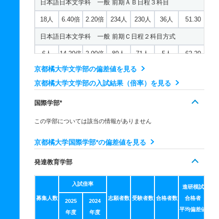
日本語日本文学科 一般 前期ＡＢ日程３科目
建築デザイン学科 一般 前期ＡＢ日程３科目
18人
6.40倍
2.20倍
234人
230人
36人
51.30
24人
3倍
2.90倍
157人
156人
52人
49.50
日本語日本文学科 一般 前期Ｃ日程２科目方式
建築デザイン学科 一般 前期Ｃ日程２科目方式
6人
14.20倍
2.90倍
89人
71人
5人
62.20
9人
7.10倍
4.10倍
77人
50人
7人
49.20
京都橘大学文学部の偏差値を見る
日本語日本文学科 一般 後期日程２科目方式
京都橘大学文学部の入試結果（倍率）を見る
建築デザイン学科 一般 後期日程２科目方式
2人
8倍
－
61人
56人
7人
－
2人
4.70倍
3.90倍
38人
33人
7人
－
国際学部*
日本語日本文学科 一般 共テ 前期日程３科目方式
建築デザイン学科 一般 共テ 前期日程３科目方式
この学部については該当の情報がありません
3人
5.70倍
3.20倍
114人
113人
20人
54.80
5人
3.50倍
3.60倍
89人
84人
24人
51.60
日本語日本文学科 一般 共テ 前期ＡＢ日程併用方式
京都橘大学国際学部*の偏差値を見る
建築デザイン学科 一般 共テ 前期ＡＢ日程併用方式
18人
7.40倍
－
59人
59人
8人
62.40
発達教育学部
24人
3.10倍
－
58人
56人
18人
50.90
日本語日本文学科 一般 共テ 前期Ｃ日程併用方式
入試倍率
進研模試
建築デザイン学科 一般 共テ 前期Ｃ日程併用方式
6人
8.50倍
－
23人
17人
2人
－
募集人数
志願者数
受験者数
合格者数
合格者
2025
2024
9人
7倍
－
23人
14人
2人
52.30
日本語日本文学科 一般 ニ 前期日程４科目方式
平均偏差値
年度
年度