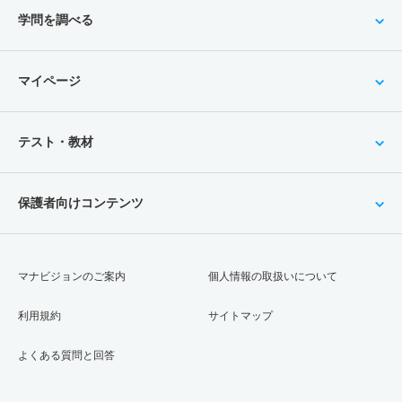
2人
4.50倍
1.70倍
27人
27人
6人
－
学問を調べる
臨床検査学科 一般 共テ 前期日程３科目方式
4人
2.90倍
2.40倍
90人
88人
30人
55.50
マイページ
臨床検査学科 一般 共テ 前期ＡＢ日程併用方式
30人
3.50倍
－
69人
67人
19人
52.30
テスト・教材
臨床検査学科 一般 共テ 前期Ｃ日程併用方式
8人
4.30倍
－
17人
13人
3人
54.70
保護者向けコンテンツ
臨床検査学科 一般 ニ 前期日程４科目方式
4人
5.80倍
4.70倍
105人
105人
18人
－
マナビジョンのご案内
個人情報の取扱いについて
臨床検査学科 一般 ニ 後期日程２科目方式
利用規約
サイトマップ
2人
3倍
1.80倍
15人
15人
5人
－
臨床検査学科 推薦 公募推薦併願制
よくある質問と回答
13人
1.50倍
2倍
258人
254人
168人
－