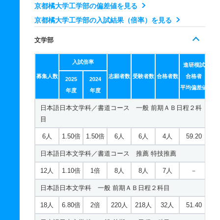
京都橘大学工学部の偏差値を見る
46人
2.60倍
－
44人
44人
17人
43.80
京都橘大学工学部の入試結果（倍率）を見る
情報工学科 一般 共テ 前期Ｃ日程併用方式
文学部
14人
2.30倍
－
19人
14人
6人
42.40
入試倍率
情報工学科 一般 ニ 前期日程４科目方式
進研模試
募集人数
志願者数
受験者数
合格者数
合格者
2025
2024
8人
1.60倍
4.90倍
67人
65人
41人
－
平均偏差値
年度
年度
情報工学科 一般 ニ 後期日程２科目方式
日本語日本文学科／書道コース 一般 前期ＡＢ日程２科
2人
1.60倍
3.50倍
18人
14人
9人
－
目
情報工学科 推薦 公募推薦併願制
6人
1.50倍
1.50倍
6人
6人
4人
59.20
37人
1.20倍
1.50倍
325人
318人
261人
－
日本語日本文学科／書道コース 推薦 特技推薦
情報工学科 推薦 特技推薦
12人
1.10倍
1倍
8人
8人
7人
－
3人
1倍
－
3人
3人
3人
－
日本語日本文学科 一般 前期ＡＢ日程２科目
建築デザイン学科 一般 前期ＡＢ日程２科目
18人
6.80倍
2倍
220人
218人
32人
51.40
24人
2.80倍
3倍
181人
180人
64人
49.30