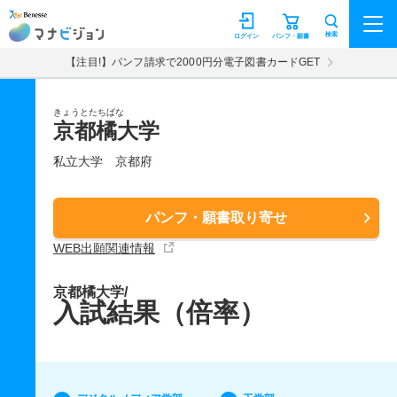
マナビジョン
検索
ログイン
パンフ・願書
【注目!】パンフ請求で2000円分電子図書カードGET
きょうとたちばな
京都橘大学
私立大学
京都府
パンフ・願書取り寄せ
WEB出願関連情報
京都橘大学/
入試結果（倍率）