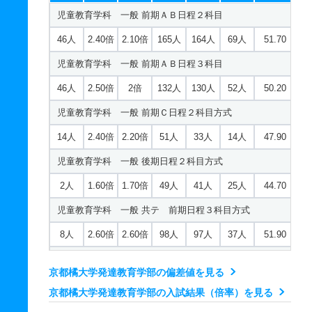
建築デザイン学科 一般 ニ 前期日程４科目方式
3人
7.60倍
－
64人
61人
8人
－
児童教育学科 一般 前期ＡＢ日程２科目
5人
6.20倍
5.70倍
89人
87人
14人
－
日本語日本文学科 一般 ニ 後期日程２科目方式
46人
2.40倍
2.10倍
165人
164人
69人
51.70
建築デザイン学科 一般 ニ 後期日程２科目方式
2人
4.70倍
－
14人
14人
3人
－
児童教育学科 一般 前期ＡＢ日程３科目
2人
2.70倍
2.30倍
16人
16人
6人
－
日本語日本文学科 推薦 公募推薦併願制
46人
2.50倍
2倍
132人
130人
52人
50.20
建築デザイン学科 推薦 公募推薦併願制
15人
3.60倍
－
461人
451人
126人
－
児童教育学科 一般 前期Ｃ日程２科目方式
22人
2.20倍
2.10倍
363人
357人
163人
－
日本語日本文学科 推薦 特技推薦
14人
2.40倍
2.20倍
51人
33人
14人
47.90
建築デザイン学科 推薦 特技推薦
3人
1倍
－
1人
1人
1人
－
児童教育学科 一般 後期日程２科目方式
3人
1倍
－
1人
1人
1人
－
歴史学科 一般 前期ＡＢ日程２科目
2人
1.60倍
1.70倍
49人
41人
25人
44.70
34人
4.30倍
1.90倍
295人
292人
68人
47.80
児童教育学科 一般 共テ 前期日程３科目方式
歴史学科 一般 前期ＡＢ日程３科目
8人
2.60倍
2.60倍
98人
97人
37人
51.90
34人
4.20倍
2倍
351人
346人
82人
49.40
児童教育学科 一般 共テ 前期ＡＢ日程併用方式
京都橘大学発達教育学部の偏差値を見る
歴史学科 一般 前期Ｃ日程２科目方式
46人
2.10倍
－
41人
41人
20人
54.30
京都橘大学発達教育学部の入試結果（倍率）を見る
12人
3.20倍
2.60倍
90人
74人
23人
47.40
児童教育学科 一般 共テ 前期Ｃ日程併用方式