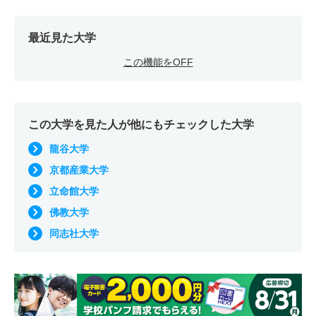
救急救命学科 一般 前期ＡＢ日程３科目
最近見た大学
18人
9.60倍
4.10倍
184人
182人
19人
55.20
この機能をOFF
救急救命学科 一般 前期Ｃ日程２科目方式
4人
19倍
9.30倍
66人
57人
3人
46.90
救急救命学科 一般 後期日程２科目方式
この大学を見た人が他にもチェックした大学
2人
2.70倍
9倍
32人
30人
11人
－
龍谷大学
救急救命学科 一般 共テ 前期日程３科目方式
京都産業大学
立命館大学
3人
9.70倍
6.10倍
69人
68人
7人
46.30
佛教大学
救急救命学科 一般 共テ 前期ＡＢ日程併用方式
同志社大学
18人
8.80倍
－
55人
53人
6人
53
救急救命学科 一般 共テ 前期Ｃ日程併用方式
4人
12倍
－
13人
12人
1人
－