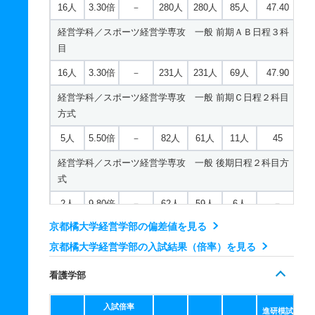
16人
3.30倍
－
280人
280人
85人
47.40
歴史遺産学科 一般 共テ 前期ＡＢ日程併用方式
経営学科／スポーツ経営学専攻 一般 前期ＡＢ日程３科
16人
2.90倍
－
81人
78人
27人
51.90
目
歴史遺産学科 一般 共テ 前期Ｃ日程併用方式
16人
3.30倍
－
231人
231人
69人
47.90
6人
3.30倍
－
19人
13人
4人
56.20
経営学科／スポーツ経営学専攻 一般 前期Ｃ日程２科目
方式
歴史遺産学科 一般 ニ 前期日程４科目方式
5人
5.50倍
－
82人
61人
11人
45
3人
4.60倍
3.80倍
62人
60人
13人
－
経営学科／スポーツ経営学専攻 一般 後期日程２科目方
歴史遺産学科 一般 ニ 後期日程２科目方式
式
2人
2.70倍
2.40倍
16人
16人
6人
－
2人
9.80倍
－
62人
59人
6人
－
歴史遺産学科 推薦 特技推薦
京都橘大学経営学部の偏差値を見る
経営学科／スポーツ経営学専攻 一般 共テ 前期日程３
科目方式
2人
－
1倍
0人
0人
0人
－
京都橘大学経営学部の入試結果（倍率）を見る
歴史遺産学科 推薦 公募推薦併願制
4人
4.30倍
－
110人
107人
25人
48.20
看護学部
12人
経営学科／スポーツ経営学専攻 一般 共テ 前期ＡＢ日
1.40倍
1.30倍
418人
403人
287人
－
入試倍率
程併用方式
進研模試