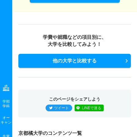
理学療法学科 推薦 公募推薦併願制
10人
3.30倍
3.10倍
297人
294人
88人
－
作業療法学科 一般 前期ＡＢ日程２科目
12人
2.70倍
2.40倍
143人
141人
53人
51.60
学費や就職などの項目別に、
大学を比較してみよう！
作業療法学科 一般 前期ＡＢ日程３科目
12人
3倍
2.50倍
116人
113人
38人
53.90
他の大学と比較する
作業療法学科 一般 前期Ｃ日程２科目方式
4人
1.90倍
2.40倍
37人
31人
16人
42.20
作業療法学科 一般 後期日程２科目方式
このページをシェアしよう
2人
1.30倍
1.90倍
26人
24人
18人
－
学部
学科
ツイート
LINEで送る
作業療法学科 一般 共テ 前期日程３科目方式
オー
2人
3.50倍
2.40倍
70人
69人
20人
53.90
キャン
京都橘大学のコンテンツ一覧
作業療法学科 一般 共テ 前期ＡＢ日程併用方式
先輩