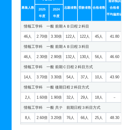
進研模試
募集人数
志願者数
受験者数
合格者数
合格者
2025
2024
平均偏差値
年度
年度
情報工学科 一般 前期ＡＢ日程２科目
46人
2.70倍
3.30倍
122人
122人
45人
41.80
情報工学科 一般 前期ＡＢ日程３科目
46人
2.30倍
2.90倍
132人
130人
56人
46.60
情報工学科 一般 前期Ｃ日程２科目方式
14人
3.70倍
3.30倍
54人
37人
10人
43.90
情報工学科 一般 後期日程２科目方式
2人
1.60倍
1.90倍
32人
29人
18人
－
情報工学科 一般 共テ 前期日程３科目方式
8人
2.60倍
3.20倍
76人
66人
25人
48.30
情報工学科 一般 共テ 前期ＡＢ日程併用方式