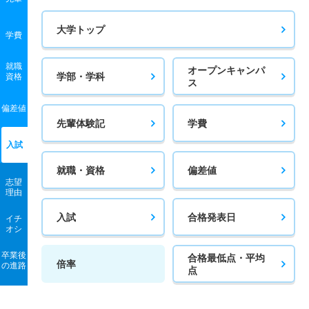
12人
2.30倍
－
52人
50人
22人
58.40
大学トップ
学費
作業療法学科 一般 共テ 前期Ｃ日程併用方式
4人
2.30倍
－
12人
9人
4人
56
就職
オープンキャンパ
学部・学科
資格
ス
作業療法学科 一般 ニ 前期日程４科目方式
偏差値
2人
2.30倍
4倍
56人
56人
24人
－
先輩体験記
学費
作業療法学科 一般 ニ 後期日程２科目方式
入試
2人
2倍
1.50倍
10人
10人
5人
－
就職・資格
偏差値
志望
作業療法学科 推薦 公募推薦併願制
理由
6人
1.50倍
1.80倍
205人
202人
137人
－
入試
合格発表日
イチ
オシ
作業療法学科 推薦 公募推薦専願制
卒業後
7人
1.30倍
1.30倍
10人
10人
8人
－
合格最低点・平均
倍率
の進路
点
救急救命学科 一般 前期ＡＢ日程２科目
18人
10.20倍
4.80倍
196人
194人
19人
48.90