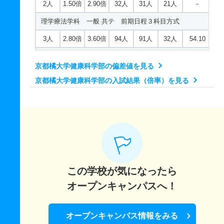
2人
1.50倍
2.90倍
32人
31人
21人
－
経営学科／経営学専攻 一般 共テ 前期Ｃ日程併用方式
理学療法学科 一般 共テ 前期日程３科目方式
17人
4.50倍
－
29人
18人
4人
52.40
3人
2.80倍
3.60倍
94人
91人
32人
54.10
経営学科／経営学専攻 一般 ニ 前期日程４科目方式
理学療法学科 一般 共テ 前期ＡＢ日程併用方式
京都橘大学健康科学部の偏差値を見る
10人
5.90倍
－
98人
95人
16人
－
22人
3.10倍
－
63人
61人
20人
55.60
京都橘大学健康科学部の入試結果（倍率）を見る
経営学科／経営学専攻 一般 ニ 後期日程２科目方式
理学療法学科 一般 共テ 前期Ｃ日程併用方式
3人
9.70倍
－
29人
29人
3人
－
7人
3.50倍
－
16人
14人
4人
55.90
経営学科／経営学専攻 推薦 公募推薦併願制
理学療法学科 一般 ニ 前期日程４科目方式
56人
4.40倍
－
1073人
1064人
240人
－
3人
4.80倍
10.20倍
91人
91人
19人
－
経営学科／経営学専攻 推薦 特技推薦
理学療法学科 一般 ニ 後期日程２科目方式
この学校が気になったら
12人
1倍
－
16人
16人
16人
－
2人
1.70倍
2.90倍
17人
17人
10人
－
オープンキャンパスへ！
理学療法学科 推薦 公募推薦専願制
15人
1.80倍
1.90倍
54人
53人
30人
－
オープンキャンパス情報をみる