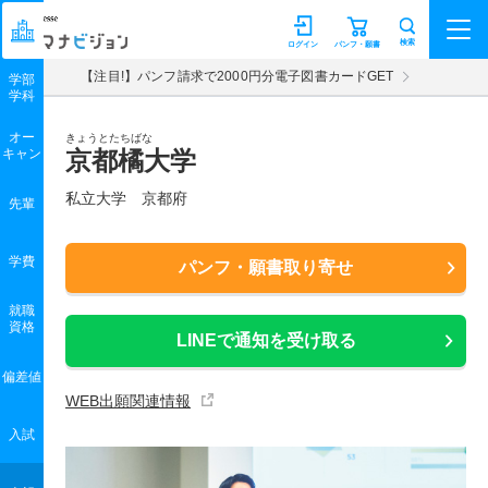
マナビジョン
検索
ログイン
パンフ・願書
【注目!】パンフ請求で2000円分電子図書カードGET
学部
学科
オー
きょうとたちばな
キャン
京都橘大学
私立大学 京都府
先輩
学費
パンフ・願書取り寄せ
就職
資格
LINEで通知を受け取る
偏差値
WEB出願関連情報
入試