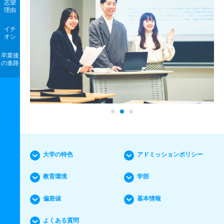
志望
理由
イチ
オシ
卒業後
の進路
大学の特色
アドミッションポリシー
教育環境
学部
偏差値
基本情報
よくある質問