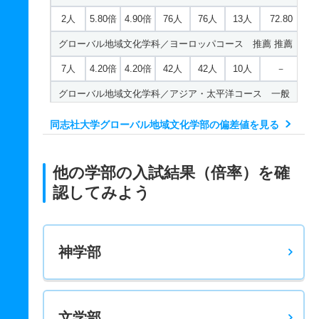
2人
5.80倍
4.90倍
76人
76人
13人
72.80
グローバル地域文化学科／ヨーロッパコース 推薦 推薦
7人
4.20倍
4.20倍
42人
42人
10人
－
グローバル地域文化学科／アジア・太平洋コース 一般
学部個別日程
同志社大学グローバル地域文化学部の偏差値を見る
37人
3.10倍
2.40倍
215人
204人
66人
66
グローバル地域文化学科／アジア・太平洋コース 一般
他の学部の入試結果（倍率）を確
全学部日程文系
認してみよう
37人
2.90倍
2.70倍
133人
132人
45人
70.90
グローバル地域文化学科／アジア・太平洋コース 一般
共テ
神学部
2人
3.40倍
4.70倍
47人
47人
14人
71.80
グローバル地域文化学科／アジア・太平洋コース 推薦
推薦
文学部