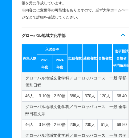
報を元に作成しています。
※内容には変更等の可能性もありますので、必ず大学ホームペー
ジなどで詳細を確認してください。
グローバル地域文化学部
入試倍率
進研模試
募集人数
志願者数
受験者数
合格者数
合格者
2025
2024
平均偏差値
年度
年度
グローバル地域文化学科／ヨーロッパコース 一般 学部
個別日程
46人
3.10倍
2.50倍
386人
370人
120人
68.40
グローバル地域文化学科／ヨーロッパコース 一般 全学
部日程文系
46人
3.80倍
2.60倍
236人
230人
61人
69.80
グローバル地域文化学科／ヨーロッパコース 一般 共テ