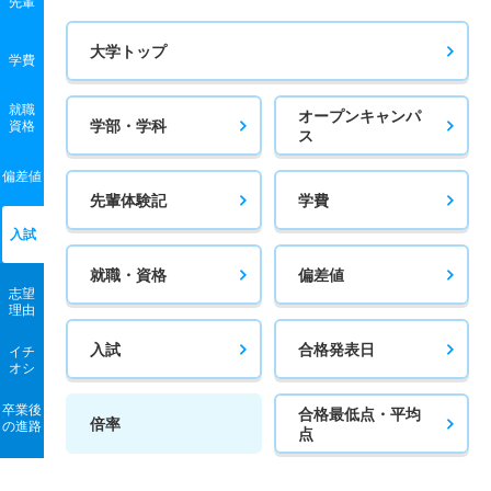
先輩
大学トップ
学費
就職
オープンキャンパ
学部・学科
資格
ス
偏差値
先輩体験記
学費
入試
就職・資格
偏差値
志望
理由
入試
合格発表日
イチ
オシ
卒業後
合格最低点・平均
倍率
の進路
点