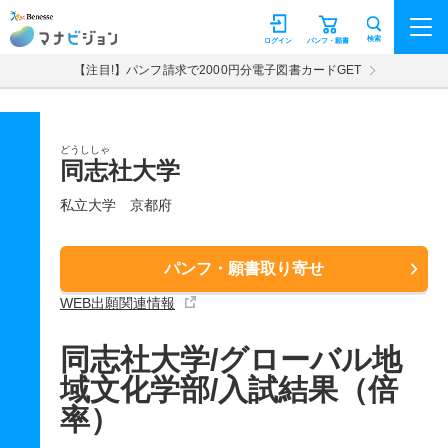
マナビジョン
検索
ログイン
パンフ・願書
【注目!】パンフ請求で2000円分電子図書カードGET
どうししゃ
同志社大学
私立大学
京都府
パンフ・願書取り寄せ
WEB出願関連情報
同志社大学/グローバル地
域文化学部/入試結果（倍
率）