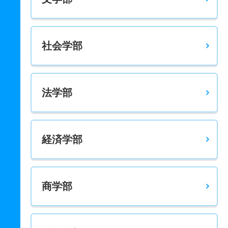
7人
6.10倍
2.80倍
49人
49人
8人
－
グローバル地域文化学科／アメリカコース 一般 学部個
別日程
社会学部
31人
2.50倍
3.60倍
147人
145人
59人
65.10
グローバル地域文化学科／アメリカコース 一般 全学部
日程文系
法学部
31人
2倍
4.30倍
63人
61人
31人
65
グローバル地域文化学科／アメリカコース 一般 共テ
経済学部
2人
3.80倍
4.50倍
30人
30人
8人
74.30
グローバル地域文化学科／アメリカコース 推薦 推薦
6人
5.80倍
2.30倍
52人
52人
9人
－
商学部