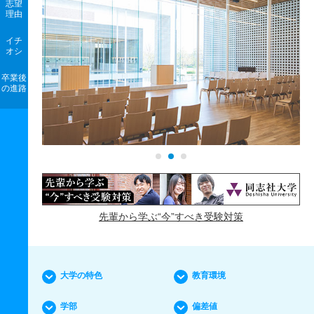
志望
理由
イチ
オシ
卒業後
の進路
先輩から学ぶ“今”すべき受験対策
大学の特色
教育環境
学部
偏差値