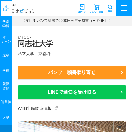
マナビジョン
検索
ログイン
パンフ・願書
【注目!】パンフ請求で2000円分電子図書カードGET
学部
学科
オー
どうししゃ
キャン
同志社大学
私立大学 京都府
先輩
学費
パンフ・願書取り寄せ
就職
資格
LINEで通知を受け取る
偏差値
WEB出願関連情報
入試