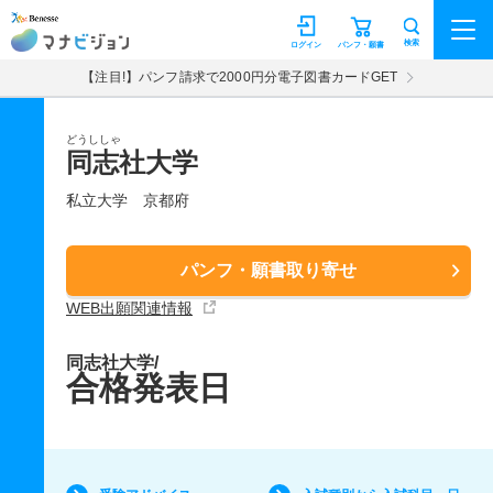
マナビジョン
検索
ログイン
パンフ・願書
【注目!】パンフ請求で2000円分電子図書カードGET
どうししゃ
同志社大学
私立大学
京都府
パンフ・願書取り寄せ
WEB出願関連情報
同志社大学/
合格発表日