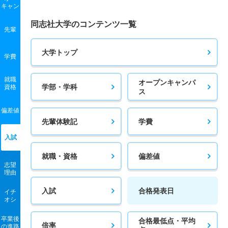
キャン
同志社大学のコンテンツ一覧
先輩
大学トップ
学費
就職
オープンキャンパ
学部・学科
資格
ス
偏差値
先輩体験記
学費
入試
就職・資格
偏差値
志望
理由
入試
合格発表日
イチ
オシ
卒業後
合格最低点・平均
倍率
の進路