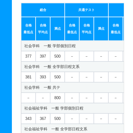
総合
共通テスト
個別
合格
合格
合格
合格
合格
合
満点
満点
最低点
平均点
最低点
平均点
最低点
平均
社会学科 一般 学部個別日程
377
397
500
－
－
－
－
－
社会学科 一般 全学部日程文系
381
393
500
－
－
－
－
－
社会学科 一般 共テ
－
－
800
－
－
－
－
－
社会福祉学科 一般 学部個別日程
343
367
500
－
－
－
－
－
社会福祉学科 一般 全学部日程文系