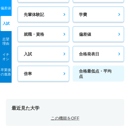
偏差値
先輩体験記
学費
入試
就職・資格
偏差値
志望
理由
入試
合格発表日
イチ
オシ
卒業後
合格最低点・平均
倍率
の進路
点
最近見た大学
この機能をOFF