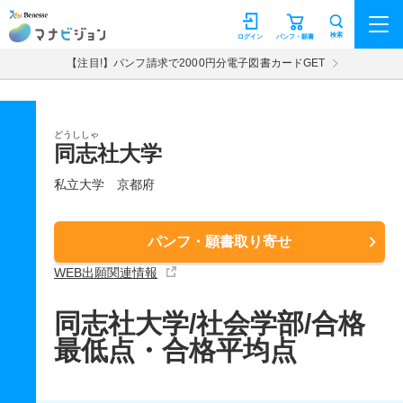
マナビジョン
検索
ログイン
パンフ・願書
【注目!】パンフ請求で2000円分電子図書カードGET
どうししゃ
同志社大学
私立大学
京都府
パンフ・願書取り寄せ
WEB出願関連情報
同志社大学/社会学部/合格
最低点・合格平均点