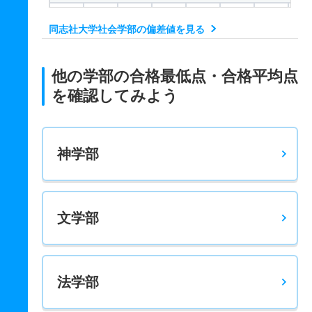
349
364
500
－
－
－
－
－
同志社大学社会学部の偏差値を見る
社会福祉学科 一般 共テ
－
－
800
－
－
－
－
－
他の学部の合格最低点・合格平均点
メディア学科 一般 学部個別日程
を確認してみよう
368
390
500
－
－
－
－
－
メディア学科 一般 全学部日程文系
神学部
372
384
500
－
－
－
－
－
メディア学科 一般 共テ
－
－
800
－
－
－
－
－
文学部
産業関係学科 一般 学部個別日程
358
379
500
－
－
－
－
－
法学部
産業関係学科 一般 全学部日程文系
363
376
500
－
－
－
－
－