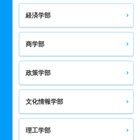
産業関係学科 一般 共テ
経済学部
－
－
800
－
－
－
－
－
教育文化学科 一般 学部個別日程
363
387
500
－
－
－
－
－
商学部
教育文化学科 一般 全学部日程文系
367
388
500
－
－
－
－
－
政策学部
教育文化学科 一般 共テ
－
－
800
－
－
－
－
－
文化情報学部
理工学部