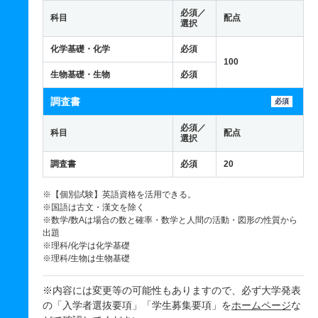
必須／
科目
配点
選択
化学基礎・化学
必須
100
生物基礎・生物
必須
調査書
必須
必須／
科目
配点
選択
調査書
必須
20
※【個別試験】英語資格を活用できる。
※国語は古文・漢文を除く
※数学/数Aは場合の数と確率・数学と人間の活動・図形の性質から
出題
※理科/化学は化学基礎
※理科/生物は生物基礎
※内容には変更等の可能性もありますので、必ず大学発表
の「入学者選抜要項」「学生募集要項」を
ホームページ
な