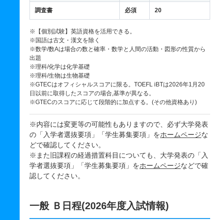
調査書
必須
20
※【個別試験】英語資格を活用できる。
※国語は古文・漢文を除く
※数学/数Aは場合の数と確率・数学と人間の活動・図形の性質から
出題
※理科/化学は化学基礎
※理科/生物は生物基礎
※GTECはオフィシャルスコアに限る。TOEFL iBTは2026年1月20
日以前に取得したスコアの場合,基準が異なる。
※GTECのスコアに応じて段階的に加点する。(その他資格あり)
※内容には変更等の可能性もありますので、必ず大学発表
の「入学者選抜要項」「学生募集要項」を
ホームページ
な
どで確認してください。
※また旧課程の経過措置科目についても、大学発表の「入
学者選抜要項」「学生募集要項」を
ホームページ
などで確
認してください。
一般 Ｂ日程(2026年度入試情報)