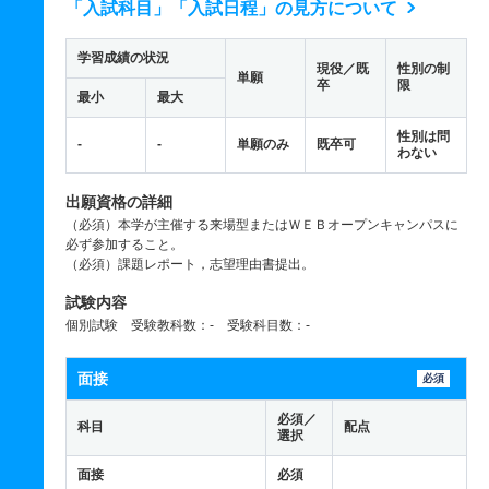
「入試科目」「入試日程」の見方について
学習成績の状況
現役／既
性別の制
単願
卒
限
最小
最大
性別は問
-
-
単願のみ
既卒可
わない
出願資格の詳細
（必須）本学が主催する来場型またはＷＥＢオープンキャンパスに
必ず参加すること。
（必須）課題レポート，志望理由書提出。
試験内容
個別試験 受験教科数：- 受験科目数：-
面接
必須
必須／
科目
配点
選択
面接
必須