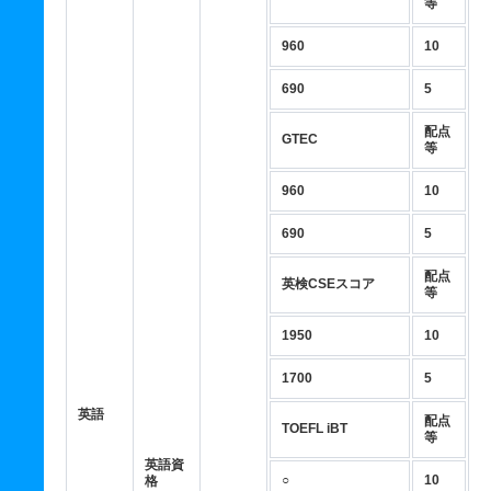
等
960
10
690
5
配点
GTEC
等
960
10
690
5
配点
英検CSEスコア
等
1950
10
1700
5
英語
配点
TOEFL iBT
等
英語資
○
10
格