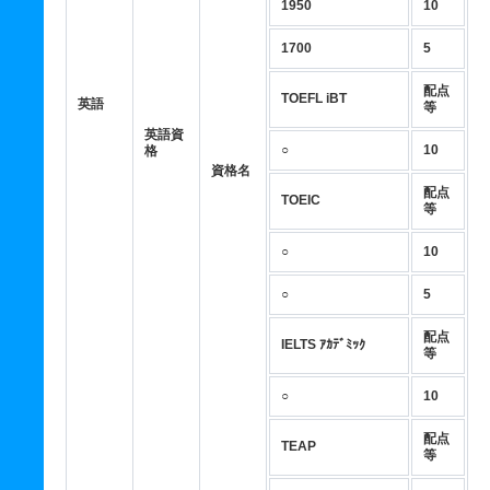
1950
10
1700
5
配点
TOEFL iBT
英語
等
英語資
○
10
格
資格名
配点
TOEIC
等
○
10
○
5
配点
IELTS ｱｶﾃﾞﾐｯｸ
等
○
10
配点
TEAP
等