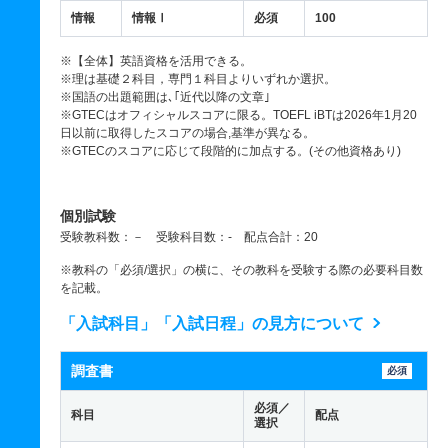
情報
情報Ⅰ
必須
100
※【全体】英語資格を活用できる。
※理は基礎２科目，専門１科目よりいずれか選択。
※国語の出題範囲は､｢近代以降の文章｣
※GTECはオフィシャルスコアに限る。TOEFL iBTは2026年1月20
日以前に取得したスコアの場合,基準が異なる。
※GTECのスコアに応じて段階的に加点する。(その他資格あり)
個別試験
受験教科数：－ 受験科目数：- 配点合計：20
※教科の「必須/選択」の横に、その教科を受験する際の必要科目数
を記載。
「入試科目」「入試日程」の見方について
調査書
必須
必須／
科目
配点
選択