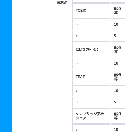
資格名
配点
TOEIC
等
○
10
○
5
配点
IELTS ｱｶﾃﾞﾐｯｸ
等
○
10
配点
TEAP
等
○
10
○
5
ケンブリッジ英検
配点
スコア
等
○
10