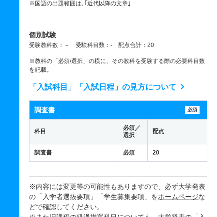
※国語の出題範囲は､｢近代以降の文章｣
個別試験
受験教科数：－ 受験科目数：- 配点合計：20
※教科の「必須/選択」の横に、その教科を受験する際の必要科目数
を記載。
「入試科目」「入試日程」の見方について
調査書
必須
必須／
科目
配点
選択
調査書
必須
20
※内容には変更等の可能性もありますので、必ず大学発表
の「入学者選抜要項」「学生募集要項」を
ホームページ
な
どで確認してください。