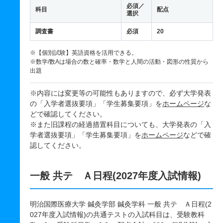
必須／
科目
配点
選択
調査書
必須
20
※【個別試験】英語資格を活用できる。
※数学/数Aは場合の数と確率・数学と人間の活動・図形の性質から
出題
※内容には変更等の可能性もありますので、必ず大学発表
の「入学者選抜要項」「学生募集要項」を
ホームページ
な
どで確認してください。
※また旧課程の経過措置科目についても、大学発表の「入
学者選抜要項」「学生募集要項」を
ホームページ
などで確
認してください。
一般 共テ Ａ日程(2027年度入試情報)
明治国際医療大学 鍼灸学部 鍼灸学科 一般 共テ Ａ日程(2
027年度入試情報)の共通テストの入試科目は、受験教科