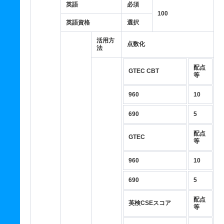
英語
必須
100
英語資格
選択
活用方
点数化
法
配点
GTEC CBT
等
960
10
690
5
配点
GTEC
等
960
10
690
5
配点
英検CSEスコア
等