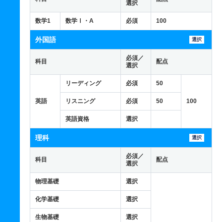
選択
数学1
数学Ⅰ・A
必須
100
外国語
選択
必須／
科目
配点
選択
リーディング
必須
50
英語
リスニング
必須
50
100
英語資格
選択
理科
選択
必須／
科目
配点
選択
物理基礎
選択
化学基礎
選択
生物基礎
選択