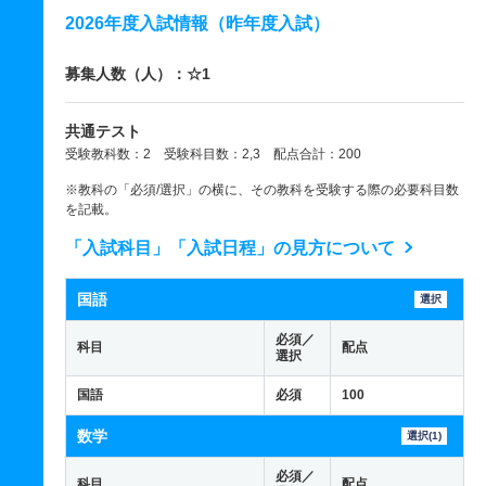
2026年度入試情報（昨年度入試）
募集人数（人）：☆1
共通テスト
受験教科数：2 受験科目数：2,3 配点合計：200
※教科の「必須/選択」の横に、その教科を受験する際の必要科目数
を記載。
「入試科目」「入試日程」の見方について
国語
選択
必須／
科目
配点
選択
国語
必須
100
数学
選択(1)
必須／
科目
配点