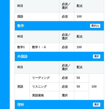
必須／
科目
配点
選択
国語
必須
100
数学
選択(1)
必須／
科目
配点
選択
数学1
数学Ⅰ・A
必須
100
外国語
選択
必須／
科目
配点
選択
リーディング
必須
50
英語
リスニング
必須
50
100
英語資格
選択
理科
選択