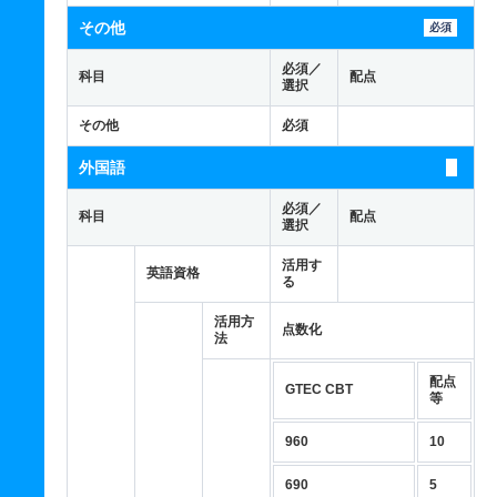
その他
必須
必須／
科目
配点
選択
その他
必須
外国語
必須／
科目
配点
選択
活用す
英語資格
る
活用方
点数化
法
配点
GTEC CBT
等
960
10
690
5