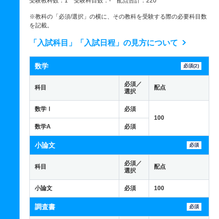
受験教科数：1 受験科目数：- 配点合計：220
※教科の「必須/選択」の横に、その教科を受験する際の必要科目数
を記載。
「入試科目」「入試日程」の見方について
数学
必須(2)
必須／
科目
配点
選択
数学Ⅰ
必須
100
数学A
必須
小論文
必須
必須／
科目
配点
選択
小論文
必須
100
調査書
必須