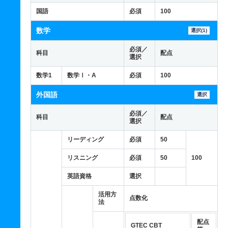
国語
必須
100
数学
選択(1)
必須／
科目
配点
選択
数学1
数学Ⅰ・A
必須
100
外国語
選択
必須／
科目
配点
選択
リーディング
必須
50
リスニング
必須
50
100
英語資格
選択
活用方
点数化
法
配点
GTEC CBT