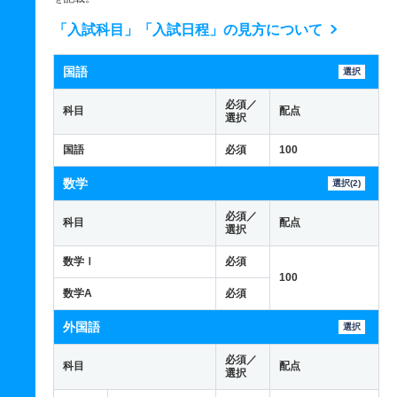
「入試科目」「入試日程」の見方について
国語
選択
必須／
科目
配点
選択
国語
必須
100
数学
選択(2)
必須／
科目
配点
選択
数学Ⅰ
必須
100
数学A
必須
外国語
選択
必須／
科目
配点
選択