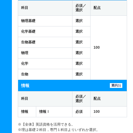
必須／
科目
配点
選択
物理基礎
選択
化学基礎
選択
生物基礎
選択
100
物理
選択
化学
選択
生物
選択
情報
選択(1)
必須／
科目
配点
選択
情報
情報Ⅰ
必須
100
※【全体】英語資格を活用できる。
※理は基礎２科目，専門１科目よりいずれか選択。