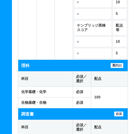
○
10
○
5
ケンブリッジ英検
配点
スコア
等
○
10
○
5
理科
選択(2)
必須／
科目
配点
選択
化学基礎・化学
必須
100
生物基礎・生物
必須
調査書
必須
必須／
科目
配点
選択