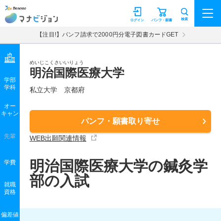
マナビジョン
検索
ログイン
パンフ・願書
【注目!】パンフ請求で2000円分電子図書カードGET
めいじこくさいいりょう
明治国際医療大学
学部
学科
私立大学
京都府
オー
キャン
パンフ・願書取り寄せ
先輩
WEB出願関連情報
明治国際医療大学の鍼灸学
学費
部の入試
就職
資格
偏差値