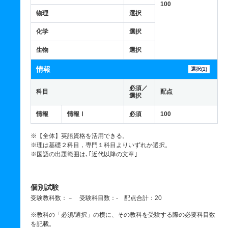
100
物理
選択
化学
選択
生物
選択
情報
選択(1)
必須／
科目
配点
選択
情報
情報Ⅰ
必須
100
※【全体】英語資格を活用できる。
※理は基礎２科目，専門１科目よりいずれか選択。
※国語の出題範囲は､｢近代以降の文章｣
個別試験
受験教科数：－ 受験科目数：- 配点合計：20
※教科の「必須/選択」の横に、その教科を受験する際の必要科目数
を記載。