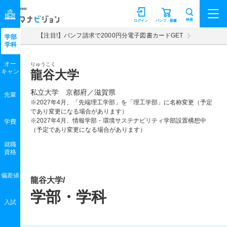
マナビジョン
検索
ログイン
パンフ・願書
【注目!】パンフ請求で2000円分電子図書カードGET
学部
学科
オー
りゅうこく
キャン
龍谷大学
私立大学 京都府／滋賀県
先輩
※2027年4月、「先端理工学部」を「理工学部」に名称変更（予定
であり変更になる場合があります）
※2027年4月、情報学部・環境サステナビリティ学部設置構想中
学費
（予定であり変更になる場合があります）
就職
資格
偏差値
龍谷大学/
学部・学科
入試