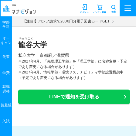
マナビジョン
検索
ログイン
パンフ・願書
【注目!】パンフ請求で2000円分電子図書カードGET
学部
学科
オー
りゅうこく
キャン
龍谷大学
私立大学 京都府／滋賀県
先輩
※2027年4月、「先端理工学部」を「理工学部」に名称変更（予定
であり変更になる場合があります）
※2027年4月、情報学部・環境サステナビリティ学部設置構想中
学費
（予定であり変更になる場合があります）
就職
資格
LINEで通知を受け取る
偏差値
入試