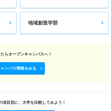
1.10倍
1.50倍
42人
42人
38人
53.10
地域創造学部
5倍
2.30倍
5人
5人
1人
－
2.40倍
2.90倍
45人
44人
18人
48.20
ったら
オープンキャンパスへ！
キャンパス情報をみる
1.70倍
3倍
66人
63人
38人
54.70
2.20倍
2.20倍
58人
58人
26人
－
の項目別に、
大学を比較してみよう！