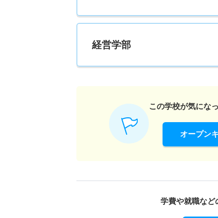
24人
経済学科 一般 共テ 前期日程英数型併用
経営学部
140人
経済学科 一般 共テ 前期日程２教科型併用
140人
この学校が気にな
経済学科 一般 共テ 前期日程３教科型併用
オープン
140人
経済学科 一般 ニ 後期日程２科目型
20人
学費や就職など
経済学科 一般 ニ 後期日程英数型併用