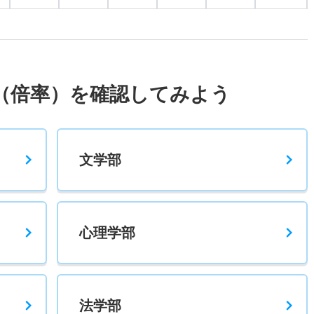
3.70倍
2倍
12人
11人
3人
－
6.50倍
－
17人
13人
2人
－
（倍率）を確認してみよう
10.20倍
－
67人
51人
5人
－
文学部
2.90倍
3.40倍
53人
53人
18人
50.30
心理学部
1.70倍
1.80倍
98人
98人
59人
50.30
法学部