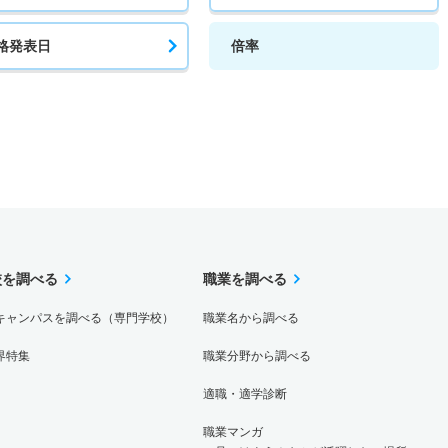
2倍
2.40倍
1074人
1066人
524人
－
格発表日
倍率
1.90倍
－
25人
23人
12人
－
2.40倍
3倍
646人
633人
268人
－
校を調べる
職業を調べる
2.70倍
2.90倍
292人
286人
105人
－
キャンパスを調べる（専門学校）
職業名から調べる
界特集
職業分野から調べる
2.80倍
3.30倍
23人
22人
8人
－
適職・適学診断
職業マンガ