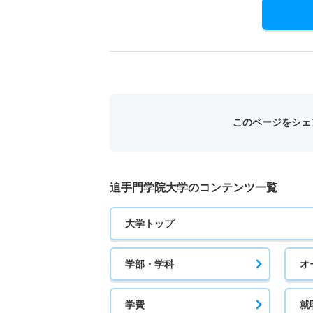
20人
経済学科 一般 ニ 後期日程２教科型併用
20人
経済学科 一般 ニ 最終日程２科目型
このページをシェ
若干名
経済学科 推薦 公募制前期英数基
追手門学院大学のコンテンツ一覧
85人
大学トップ
経済学科 推薦 公募制前期数学基
学部・学科
オ
85人
経済学科 推薦 公募制前期２教基
学費
就