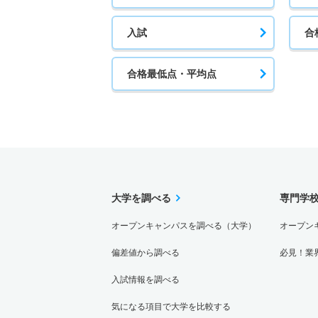
85人
入試
合
経済学科 推薦 公募制前期英数総
合格最低点・平均点
85人
経済学科 推薦 公募制前期２教総
85人
経済学科 推薦 公募制後期２教基
大学を調べる
専門学
23人
オープンキャンパスを調べる（大学）
オープン
経済学科 推薦 公募制後期数学基
偏差値から調べる
必見！業
23人
入試情報を調べる
経済学科 推薦 公募制後期英数基
気になる項目で大学を比較する