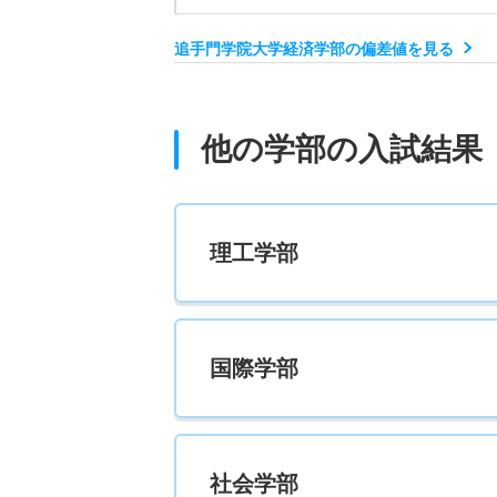
20人
追手門学院大学経済学部の偏差値を見る
経済学科 一般 最終日程数学重視型
若干名
他の学部の入試結果
経済学科 一般 最終日程英・国総合型
若干名
理工学部
経済学科 一般 共テ 前期日程２科目型
24人
国際学部
経済学科 一般 共テ 前期日程３科目型
24人
経済学科 一般 共テ 前期日程４科目型
社会学部