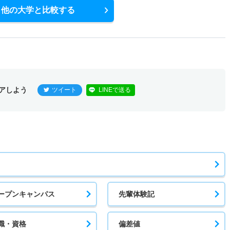
他の大学と比較する
－
－
1人
0人
0人
－
2.20倍
3倍
25人
22人
10人
－
アしよう
ツイート
LINEで送る
9.80倍
－
39人
39人
4人
－
2.10倍
－
55人
54人
26人
－
ープンキャンパス
先輩体験記
2倍
1.80倍
89人
88人
43人
－
職・資格
偏差値