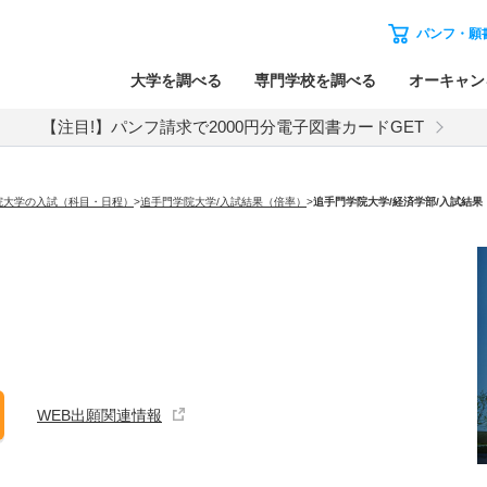
パンフ・願
大学を調べる
専門学校を調べる
オーキャン
【注目!】パンフ請求で2000円分電子図書カードGET
院大学の入試（科目・日程）
>
追手門学院大学/入試結果（倍率）
>
追手門学院大学
/経済学部/入試結果
WEB出願関連情報