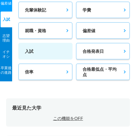
偏差値
先輩体験記
学費
入試
就職・資格
偏差値
志望
理由
入試
合格発表日
イチ
オシ
卒業後
合格最低点・平均
倍率
の進路
点
最近見た大学
この機能をOFF