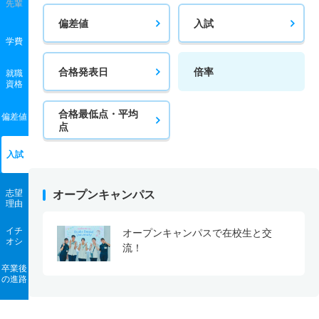
先輩
偏差値
入試
学費
合格発表日
倍率
就職
資格
合格最低点・平均
偏差値
点
入試
志望
オープンキャンパス
理由
イチ
オープンキャンパスで在校生と交
オシ
流！
卒業後
の進路