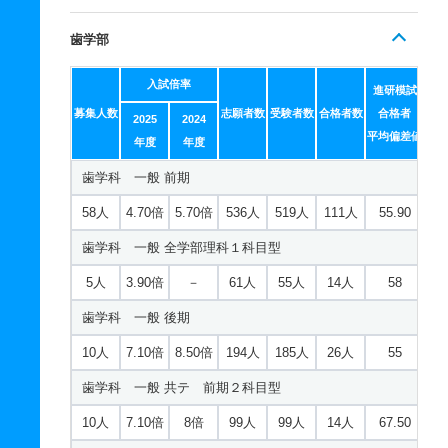
歯学部
入試倍率
進研模試
募集人数
志願者数
受験者数
合格者数
合格者
2025
2024
平均偏差値
年度
年度
歯学科 一般 前期
58人
4.70倍
5.70倍
536人
519人
111人
55.90
歯学科 一般 全学部理科１科目型
5人
3.90倍
－
61人
55人
14人
58
歯学科 一般 後期
10人
7.10倍
8.50倍
194人
185人
26人
55
歯学科 一般 共テ 前期２科目型
10人
7.10倍
8倍
99人
99人
14人
67.50