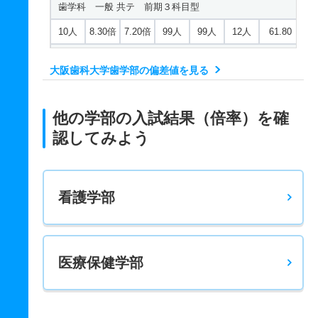
歯学科 一般 共テ 前期３科目型
10人
8.30倍
7.20倍
99人
99人
12人
61.80
歯学科 一般 ニ 後期２科目型
大阪歯科大学歯学部の偏差値を見る
5人
4.20倍
4.90倍
21人
21人
5人
－
歯学科 一般 ニ 後期３科目型
他の学部の入試結果（倍率）を確
5人
2.60倍
3.80倍
23人
23人
9人
－
認してみよう
歯学科 推薦 学校推薦型公募
40人
1.90倍
2.30倍
113人
112人
59人
54.40
看護学部
医療保健学部