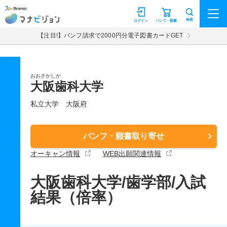
マナビジョン
検索
ログイン
パンフ・願書
【注目!】パンフ請求で2000円分電子図書カードGET
おおさかしか
大阪歯科大学
私立大学
大阪府
パンフ・願書取り寄せ
オーキャン情報
WEB出願関連情報
大阪歯科大学/歯学部/入試
結果（倍率）