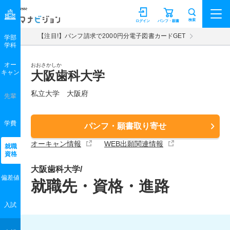
マナビジョン
検索
ログイン
パンフ・願書
【注目!】パンフ請求で2000円分電子図書カードGET
学部
学科
オー
おおさかしか
キャン
大阪歯科大学
私立大学 大阪府
先輩
学費
パンフ・願書取り寄せ
オーキャン情報
WEB出願関連情報
就職
資格
大阪歯科大学/
偏差値
就職先・資格・進路
入試