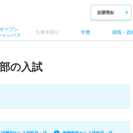
志望理由
オー
プン
先輩
体験記
学費
就職
・
資
キャン
パス
部の入試
入試種別から入試科目・日
学部学科から入試科目・日