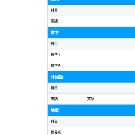
科目
国語
数学
科目
数学Ⅰ
数学A
外国語
科目
英語
英語
地歴
科目
世界史