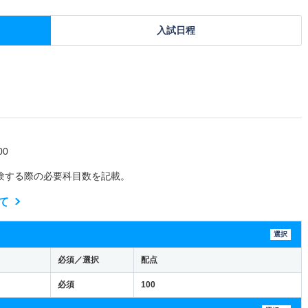
入試日程
0
験する際の必要科目数を記載。
て
選択
必須／選択
配点
必須
100