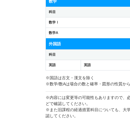
数学
科目
数学Ⅰ
数学A
外国語
科目
英語
英語
※国語は古文・漢文を除く
※数学/数Aは場合の数と確率・図形の性質か
※内容には変更等の可能性もありますので、
どで確認してください。
※また旧課程の経過措置科目についても、大
認してください。