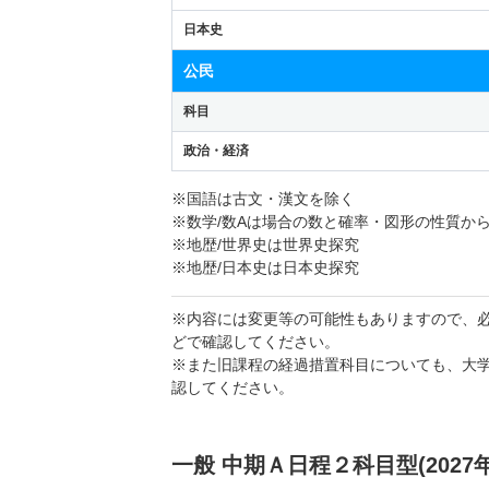
日本史
公民
科目
政治・経済
※国語は古文・漢文を除く
※数学/数Aは場合の数と確率・図形の性質か
※地歴/世界史は世界史探究
※地歴/日本史は日本史探究
※内容には変更等の可能性もありますので、
どで確認してください。
※また旧課程の経過措置科目についても、大
認してください。
一般 中期Ａ日程２科目型(2027