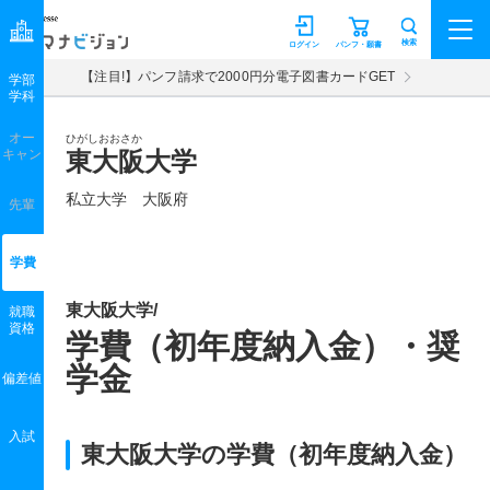
マナビジョン
検索
ログイン
パンフ・願書
【注目!】パンフ請求で2000円分電子図書カードGET
学部
学科
オー
ひがしおおさか
キャン
東大阪大学
私立大学 大阪府
先輩
学費
東大阪大学/
就職
資格
学費（初年度納入金）・奨
学金
偏差値
入試
東大阪大学の学費（初年度納入金）