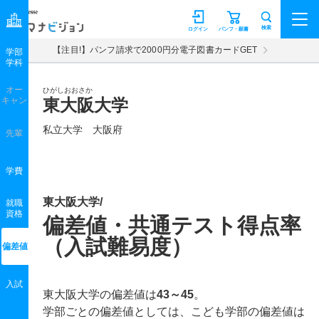
マナビジョン
検索
ログイン
パンフ・願書
【注目!】パンフ請求で2000円分電子図書カードGET
学部
学科
オー
ひがしおおさか
キャン
東大阪大学
私立大学 大阪府
先輩
学費
東大阪大学/
就職
資格
偏差値・共通テスト得点率
（入試難易度）
偏差値
入試
東大阪大学の偏差値は
43～45
。
学部ごとの偏差値としては、こども学部の偏差値は