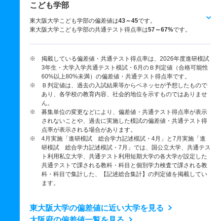
こども学部
東大阪大学こども学部の偏差値は
43～45
です。
東大阪大学こども学部の共通テスト得点率は
57～67%
です。
※ 掲載している偏差値・共通テスト得点率は、2026年度進研模試
3年生・大学入学共通テスト模試・6月のＢ判定値（合格可能性
60%以上80%未満）の偏差値・共通テスト得点率です。
※ Ｂ判定値は、過去の入試結果等からベネッセが予想したもので
あり、各学校の教育内容、社会的地位を示すものではありませ
ん。
※ 募集単位の変更などにより、偏差値・共通テスト得点率が表示
されないことや、過去に実施した模試の偏差値・共通テスト得
点率が表示される場合があります。
※ 4月実施「進研模試 総合学力記述模試・4月」と7月実施「進
研模試 総合学力記述模試・7月」では、国公立大学、共通テス
ト利用私立大学、共通テスト利用短期大学の各大学が設定した
共通テストで課される教科・科目と個別学力検査で課される教
科・科目で集計した、【記述総合集計】の判定値を掲載してい
ます。
東大阪大学の偏差値に近い大学を見る
大阪府の偏差値一覧を見る