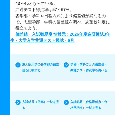
43～45
となっている。
共通テスト得点率は
57～67%
。
各学部・学科や日程方式により偏差値が異なるの
で、志望学部・学科の偏差値を調べ、志望校決定に
役立てよう。
偏差値・入試難易度 情報元：2026年度進研模試3年
生・大学入学共通テスト模試・6月
東大阪大学の各学部の偏差
学部・学科ごとの偏差値・
値を比較する
共通テスト得点率を調べる
入試結果（倍率）一覧を見
入試結果（合格最低点・合
る
格平均点）一覧を見る