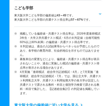
こども学部
東大阪大学こども学部の偏差値は
43～45
です。
東大阪大学こども学部の共通テスト得点率は
57～67%
です。
※ 掲載している偏差値・共通テスト得点率は、2026年度進研模試
3年生・大学入学共通テスト模試・6月のＢ判定値（合格可能性
60%以上80%未満）の偏差値・共通テスト得点率です。
※ Ｂ判定値は、過去の入試結果等からベネッセが予想したもので
あり、各学校の教育内容、社会的地位を示すものではありませ
ん。
※ 募集単位の変更などにより、偏差値・共通テスト得点率が表示
されないことや、過去に実施した模試の偏差値・共通テスト得
点率が表示される場合があります。
※ 4月実施「進研模試 総合学力記述模試・4月」と7月実施「進
研模試 総合学力記述模試・7月」では、国公立大学、共通テス
ト利用私立大学、共通テスト利用短期大学の各大学が設定した
共通テストで課される教科・科目と個別学力検査で課される教
科・科目で集計した、【記述総合集計】の判定値を掲載してい
ます。
東大阪大学の偏差値に近い大学を見る