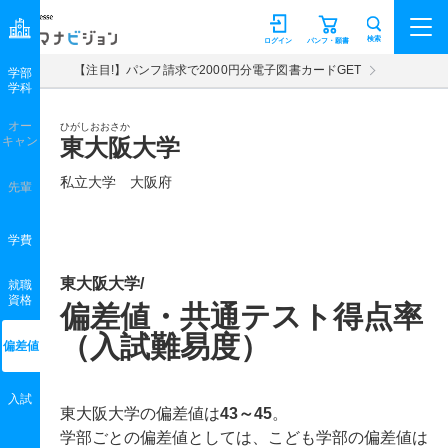
マナビジョン
検索
ログイン
パンフ・願書
【注目!】パンフ請求で2000円分電子図書カードGET
学部
学科
オー
ひがしおおさか
キャン
東大阪大学
私立大学 大阪府
先輩
学費
東大阪大学/
就職
資格
偏差値・共通テスト得点率
（入試難易度）
偏差値
入試
東大阪大学の偏差値は
43～45
。
学部ごとの偏差値としては、こども学部の偏差値は