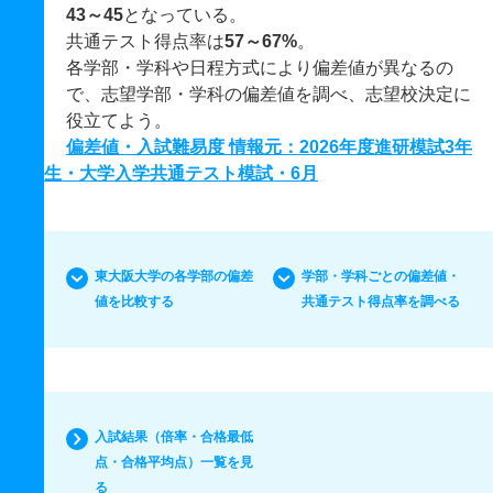
43～45
となっている。
共通テスト得点率は
57～67%
。
各学部・学科や日程方式により偏差値が異なるの
で、志望学部・学科の偏差値を調べ、志望校決定に
役立てよう。
偏差値・入試難易度 情報元：2026年度進研模試3年
生・大学入学共通テスト模試・6月
東大阪大学の各学部の偏差
学部・学科ごとの偏差値・
値を比較する
共通テスト得点率を調べる
入試結果（倍率・合格最低
点・合格平均点）一覧を見
る