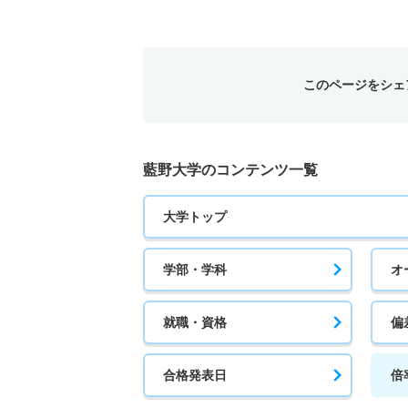
作業療法学科 一般 前期日程３科目方式
5人
このページをシェ
作業療法学科 一般 中期日程
2人
藍野大学のコンテンツ一覧
作業療法学科 一般 後期日程小論文方式
大学トップ
1人
学部・学科
オ
作業療法学科 一般 後期日程２科目方式
1人
就職・資格
偏
作業療法学科 一般 共テ 前期日程
合格発表日
倍
2人