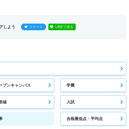
1.30倍
1.20倍
34人
32人
24人
－
アしよう
ツイート
LINEで送る
1倍
1.20倍
20人
16人
16人
－
1.10倍
－
10人
10人
9人
－
ープンキャンパス
学費
1.10倍
1.70倍
10人
10人
9人
－
差値
入試
率
合格最低点・平均点
1倍
1.10倍
6人
6人
6人
－