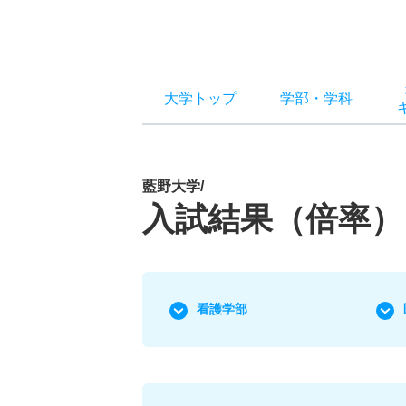
大学トップ
学部
・
学科
藍野大学/
入試結果（倍率）
看護学部