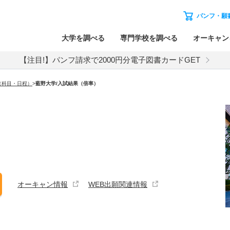
パンフ・願
大学を調べる
専門学校を調べる
オーキャン
【注目!】パンフ請求で2000円分電子図書カードGET
（科目・日程）
>
藍野大学
/入試結果（倍率）
オーキャン情報
WEB出願関連情報