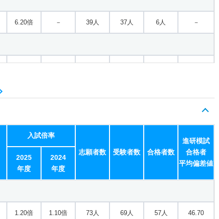
6.20倍
－
39人
37人
6人
－
9倍
2倍
27人
27人
3人
61.20
11倍
－
11人
11人
1人
－
入試倍率
進研模試
志願者数
受験者数
合格者数
合格者
－
－
2人
2人
0人
－
2025
2024
平均偏差値
年度
年度
1.70倍
－
305人
284人
169人
－
1.20倍
1.10倍
73人
69人
57人
46.70