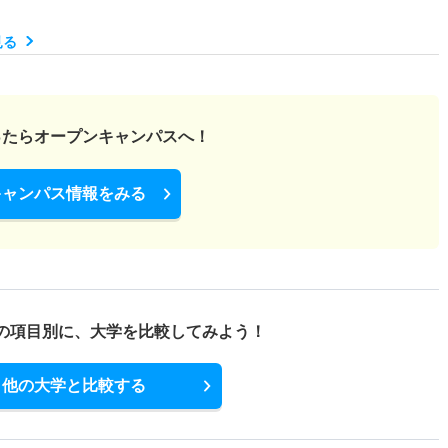
見る
－
1倍
3人
3人
0人
－
ったら
オープンキャンパスへ！
1倍
1倍
1人
1人
1人
－
キャンパス情報をみる
1.10倍
1.10倍
154人
138人
124人
－
の項目別に、
大学を比較してみよう！
2.80倍
2倍
14人
14人
5人
－
他の大学と比較する
1.30倍
1.30倍
34人
32人
24人
49