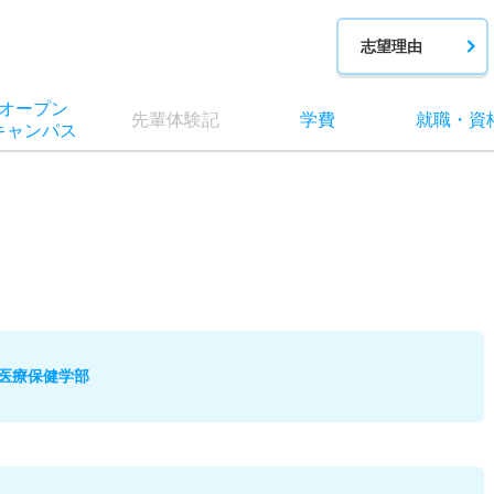
志望理由
オー
プン
先輩
体験記
学費
就職
・
資
キャン
パス
医療保健学部