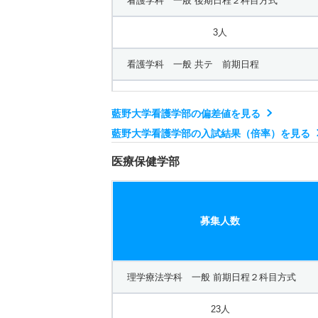
看護学科 一般 後期日程２科目方式
3人
看護学科 一般 共テ 前期日程
12人
藍野大学看護学部の偏差値を見る
看護学科 一般 ニ 中期日程
藍野大学看護学部の入試結果（倍率）を見る
3人
医療保健学部
看護学科 一般 ニ 後期日程
募集人数
1人
看護学科 推薦 公募制推薦Ａ日程
理学療法学科 一般 前期日程２科目方式
30人
23人