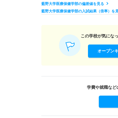
藍野大学医療保健学部の偏差値を見る
理学療法学科 一般 ニ 中期日程
藍野大学医療保健学部の入試結果（倍率）を
1人
理学療法学科 一般 ニ 後期日程
この学校が気にな
1人
オープン
理学療法学科 推薦 公募制推薦Ａ日程
25人
理学療法学科 推薦 公募制推薦Ｂ日程
学費や就職など
6人
作業療法学科 一般 前期日程２科目方式
5人