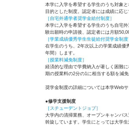
本学に入学を希望する学生のうち対象と
目的とした制度。認定者には成績に応じ
［自宅外通学者奨学金給付制度］
本学に入学を希望する学生のうち自宅外
験出願時の申請後、認定者には月額50,
［学業成績優秀学生生徒給付奨学金制度
在学生のうち、2年次以上の学業成績優秀者
年間）します。
［授業料減免制度］
経済的な理由で学費納入が著しく困難に
期の授業料の2分の1に相当する額を減免
奨学金制度の詳細については本学Web
●修学支援制度
［スチューデントジョブ］
大学内の清掃業務、オープンキャンパス
斡旋しています。学生にとっては大学生