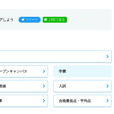
アしよう
ツイート
LINEで送る
ープンキャンパス
学費
差値
入試
率
合格最低点・平均点