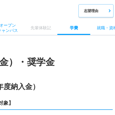
志望理由
オー
プン
先輩
体験記
学費
就職
・
資
キャン
パス
金）・奨学金
年度納入金）
対象】