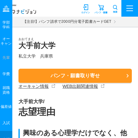
マナビジョン
検索
ログイン
パンフ・願書
【注目!】パンフ請求で2000円分電子図書カードGET
学部
学科
オー
おおてまえ
キャン
大手前大学
私立大学 兵庫県
先輩
学費
パンフ・願書取り寄せ
オーキャン情報
WEB出願関連情報
就職
資格
大手前大学/
偏差値
志望理由
入試
興味のある心理学だけでなく、他