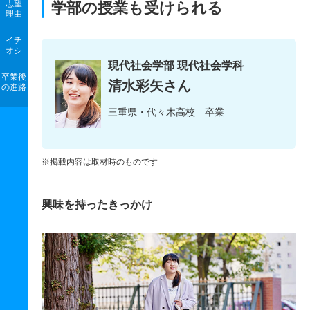
志望
学部の授業も受けられる
理由
イチ
オシ
現代社会学部 現代社会学科
卒業後
清水彩矢さん
の進路
三重県・代々木高校 卒業
※掲載内容は取材時のものです
興味を持ったきっかけ