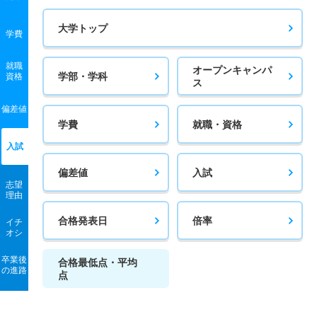
大学トップ
学費
就職
オープンキャンパ
学部・学科
資格
ス
偏差値
学費
就職・資格
入試
偏差値
入試
志望
理由
合格発表日
倍率
イチ
オシ
卒業後
合格最低点・平均
の進路
点