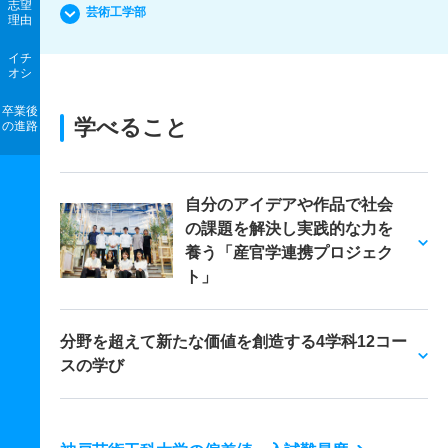
志望
芸術工学部
理由
イチ
オシ
卒業後
学べること
の進路
自分のアイデアや作品で社会
の課題を解決し実践的な力を
養う「産官学連携プロジェク
ト」
分野を超えて新たな価値を創造する4学科12コー
スの学び