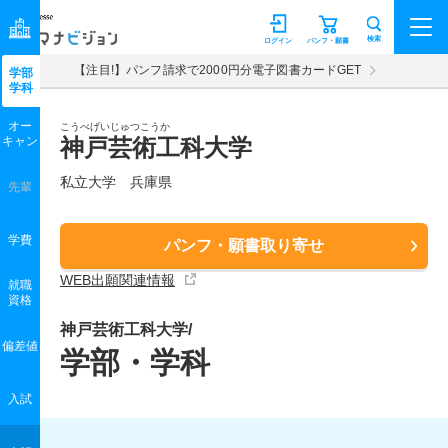
マナビジョン
検索
ログイン
パンフ・願書
【注目!】パンフ請求で2000円分電子図書カードGET
学部
学科
オー
こうべげいじゅつこうか
キャン
神戸芸術工科大学
私立大学 兵庫県
先輩
学費
パンフ・願書取り寄せ
WEB出願関連情報
就職
資格
神戸芸術工科大学/
偏差値
学部・学科
入試