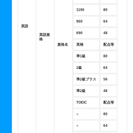
1190
80
960
64
英語
690
48
英語資
格
資格名
英検
配点等
準1級
80
2級
64
準2級プラス
56
準2級
48
TOEIC
配点等
○
80
○
64