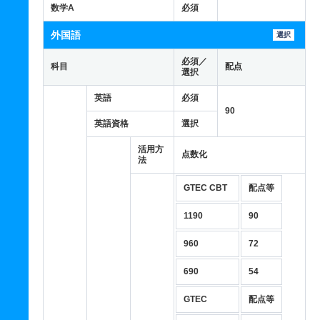
数学A
必須
外国語
選択
必須／
科目
配点
選択
英語
必須
90
英語資格
選択
活用方
点数化
法
GTEC CBT
配点等
1190
90
960
72
690
54
GTEC
配点等