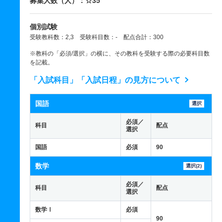
募集人数（人）：☆35
個別試験
受験教科数：2,3 受験科目数：- 配点合計：300
※教科の「必須/選択」の横に、その教科を受験する際の必要科目数
を記載。
「入試科目」「入試日程」の見方について
国語
選択
必須／
科目
配点
選択
国語
必須
90
数学
選択(2)
必須／
科目
配点
選択
数学Ⅰ
必須
90