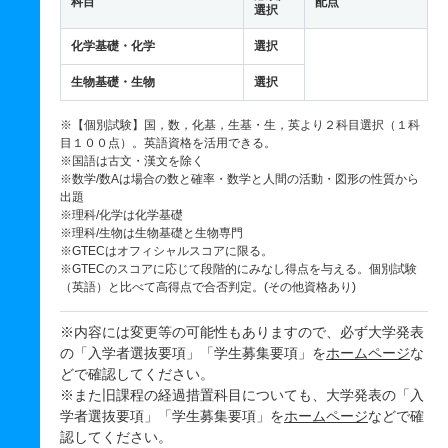
科目
配点
選択
化学基礎・化学
選択
生物基礎・生物
選択
※【個別試験】国，数，化基，生基・生，英より２科目選択（１科
目１００点）。英語資格を活用できる。
※国語は古文・漢文を除く
※数学/数Aは場合の数と確率・数学と人間の活動・図形の性質から
出題
※理科/化学は化学基礎
※理科/生物は生物基礎と生物専門
※GTECはオフィシャルスコアに限る。
※GTECのスコアに応じて段階的にみなし得点を与える。個別試験
（英語）と比べて高得点で合否判定。(その他資格あり)
※内容には変更等の可能性もありますので、必ず大学発表
の「入学者選抜要項」「学生募集要項」を
ホームページ
な
どで確認してください。
※また旧課程の経過措置科目についても、大学発表の「入
学者選抜要項」「学生募集要項」を
ホームページ
などで確
認してください。