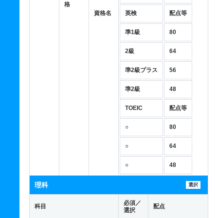
格
資格名
英検
配点等
準1級
80
2級
64
準2級プラス
56
準2級
48
TOEIC
配点等
○
80
○
64
○
48
理科
選択
必須／
科目
配点
選択