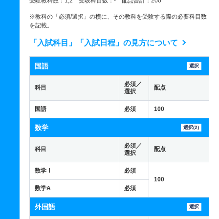
受験教科数：1,2 受験科目数：- 配点合計：200
※教科の「必須/選択」の横に、その教科を受験する際の必要科目数
を記載。
「入試科目」「入試日程」の見方について
国語
選択
必須／
科目
配点
選択
国語
必須
100
数学
選択(2)
必須／
科目
配点
選択
数学Ⅰ
必須
100
数学A
必須
外国語
選択