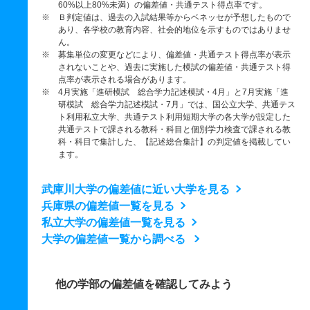
60%以上80%未満）の偏差値・共通テスト得点率です。
※ Ｂ判定値は、過去の入試結果等からベネッセが予想したもので
あり、各学校の教育内容、社会的地位を示すものではありませ
ん。
※ 募集単位の変更などにより、偏差値・共通テスト得点率が表示
されないことや、過去に実施した模試の偏差値・共通テスト得
点率が表示される場合があります。
※ 4月実施「進研模試 総合学力記述模試・4月」と7月実施「進
研模試 総合学力記述模試・7月」では、国公立大学、共通テス
ト利用私立大学、共通テスト利用短期大学の各大学が設定した
共通テストで課される教科・科目と個別学力検査で課される教
科・科目で集計した、【記述総合集計】の判定値を掲載してい
ます。
武庫川大学の偏差値に近い大学を見る
兵庫県の偏差値一覧を見る
私立大学の偏差値一覧を見る
大学の偏差値一覧から調べる
他の学部の偏差値を確認してみよう