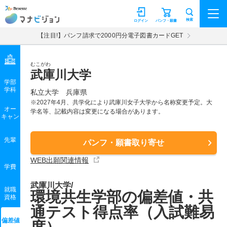
マナビジョン
検索
ログイン
パンフ・願書
【注目!】パンフ請求で2000円分電子図書カードGET
むこがわ
武庫川大学
学部
学科
私立大学
兵庫県
※2027年4月、共学化により武庫川女子大学から名称変更予定。大
オー
学名等、記載内容は変更になる場合があります。
キャン
先輩
パンフ・願書取り寄せ
WEB出願関連情報
学費
武庫川大学/
就職
環境共生学部の偏差値・共
資格
通テスト得点率（入試難易
偏差値