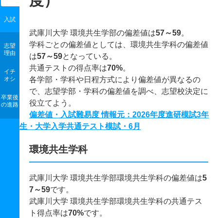
度）
入試
武庫川大学 環境共生学部の偏差値は
57～59
。
学科ごとの偏差値としては、環境共生学科の偏差値
志望
理由
は
57～59
となっている。
共通テストの得点率は
70%
。
イチ
オシ
各学部・学科や日程方式により偏差値が異なるの
で、志望学部・学科の偏差値を調べ、志望校決定に
卒業後
役立てよう。
の進路
偏差値・入試難易度 情報元：2026年度進研模試3年
生・大学入学共通テスト模試・6月
環境共生学科
武庫川大学 環境共生学部環境共生学科の偏差値は
5
7～59
です。
武庫川大学 環境共生学部環境共生学科の共通テス
ト得点率は
70%
です。