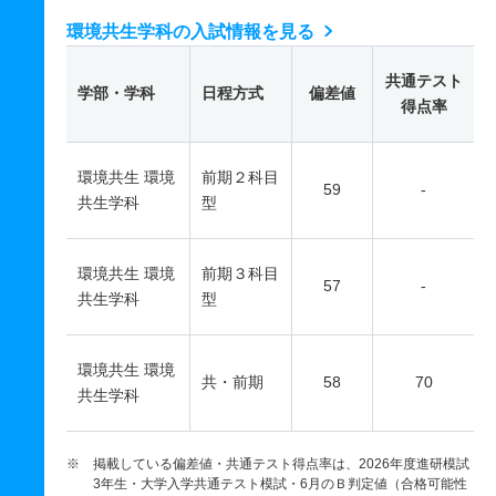
環境共生学科の入試情報を見る
共通テスト
学部・学科
日程方式
偏差値
得点率
環境共生 環境
前期２科目
59
-
共生学科
型
環境共生 環境
前期３科目
57
-
共生学科
型
環境共生 環境
共・前期
58
70
共生学科
※ 掲載している偏差値・共通テスト得点率は、2026年度進研模試
3年生・大学入学共通テスト模試・6月のＢ判定値（合格可能性