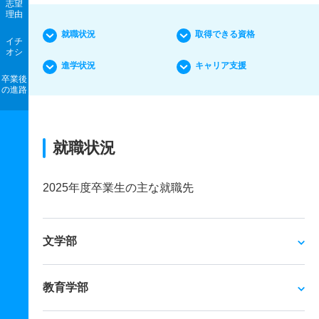
志望
理由
就職状況
取得できる資格
イチ
オシ
進学状況
キャリア支援
卒業後
の進路
就職状況
2025年度卒業生の主な就職先
文学部
教育学部