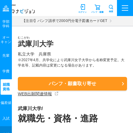
マナビジョン
検索
ログイン
パンフ・願書
【注目!】パンフ請求で2000円分電子図書カードGET
学部
学科
オー
むこがわ
キャン
武庫川大学
私立大学 兵庫県
先輩
※2027年4月、共学化により武庫川女子大学から名称変更予定。大
学名等、記載内容は変更になる場合があります。
学費
パンフ・願書取り寄せ
就職
資格
WEB出願関連情報
偏差値
武庫川大学/
就職先・資格・進路
入試