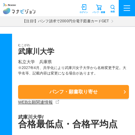
マナビジョン
検索
ログイン
パンフ・願書
【注目!】パンフ請求で2000円分電子図書カードGET
むこがわ
武庫川大学
私立大学
兵庫県
※2027年4月、共学化により武庫川女子大学から名称変更予定。大
学名等、記載内容は変更になる場合があります。
パンフ・願書取り寄せ
WEB出願関連情報
武庫川大学/
合格最低点・合格平均点