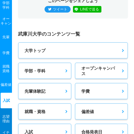
このページをシェアしよう
学部
学科
ツイート
LINEで送る
オー
キャン
武庫川大学のコンテンツ一覧
先輩
大学トップ
学費
就職
オープンキャンパ
学部・学科
資格
ス
偏差値
先輩体験記
学費
入試
就職・資格
偏差値
志望
理由
入試
合格発表日
イチ