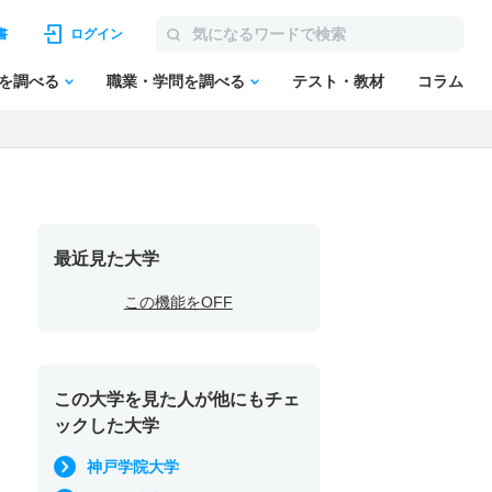
書
ログイン
を調べる
職業・学問を調べる
テスト・教材
コラム
最近見た大学
この機能をOFF
この大学を見た人が他にもチェ
ックした大学
神戸学院大学