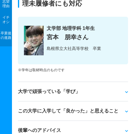
志望
理未履修者にも対応
理由
イチ
オシ
文学部 地理学科 1年生
卒業後
宮本 朋幸さん
の進路
島根県立大社高等学校 卒業
※学年は取材時点のものです
大学で頑張っている「学び」
この大学に入学して「良かった」と思えること
後輩へのアドバイス