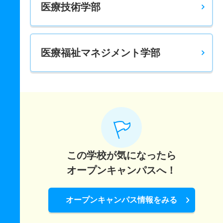
医療技術学部
18人
1倍
－
7人
7人
7人
－
医療保育学科 推薦 学校推薦型後期
12人
1倍
1.10倍
7人
5人
5人
－
医療福祉マネジメント学部
この学校が気になったら
オープンキャンパスへ！
オープンキャンパス情報をみる