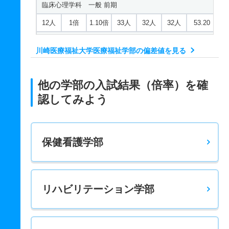
臨床心理学科 一般 前期
12人
1倍
1.10倍
33人
32人
32人
53.20
臨床心理学科 一般 後期
川崎医療福祉大学医療福祉学部の偏差値を見る
2人
1.50倍
1倍
4人
3人
2人
－
臨床心理学科 推薦 学校推薦前期公募
他の学部の入試結果（倍率）を確
18人
1倍
－
3人
3人
3人
－
認してみよう
臨床心理学科 推薦 学校推薦型後期
12人
1.10倍
1.10倍
22人
21人
19人
－
保健看護学部
医療保育学科 一般 前期
12人
1倍
1.10倍
15人
14人
14人
51.40
医療保育学科 一般 後期
リハビリテーション学部
2人
－
1倍
0人
0人
0人
－
医療保育学科 推薦 学校推薦前期公募