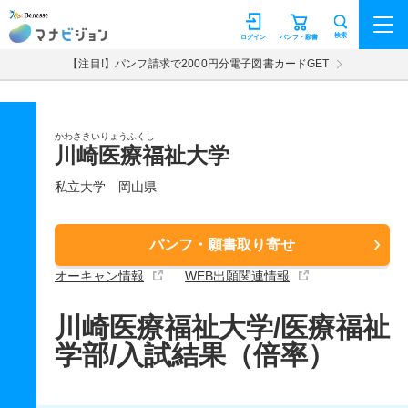
マナビジョン
検索
ログイン
パンフ・願書
【注目!】パンフ請求で2000円分電子図書カードGET
かわさきいりょうふくし
川崎医療福祉大学
私立大学
岡山県
パンフ・願書取り寄せ
オーキャン情報
WEB出願関連情報
川崎医療福祉大学/医療福祉
学部/入試結果（倍率）