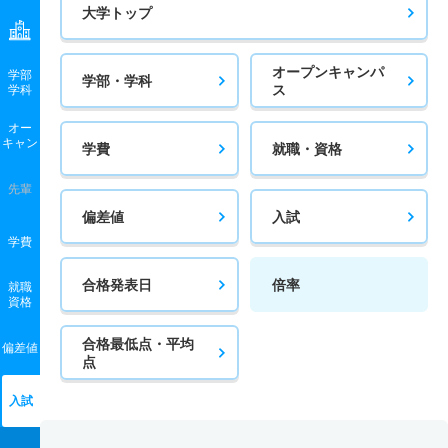
大学トップ
オープンキャンパ
学部
学部・学科
ス
学科
オー
キャン
学費
就職・資格
先輩
偏差値
入試
学費
合格発表日
倍率
就職
資格
合格最低点・平均
偏差値
点
入試