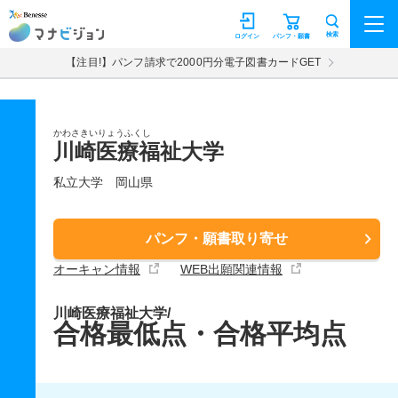
マナビジョン
検索
ログイン
パンフ・願書
【注目!】パンフ請求で2000円分電子図書カードGET
かわさきいりょうふくし
川崎医療福祉大学
私立大学
岡山県
パンフ・願書取り寄せ
オーキャン情報
WEB出願関連情報
川崎医療福祉大学/
合格最低点・合格平均点