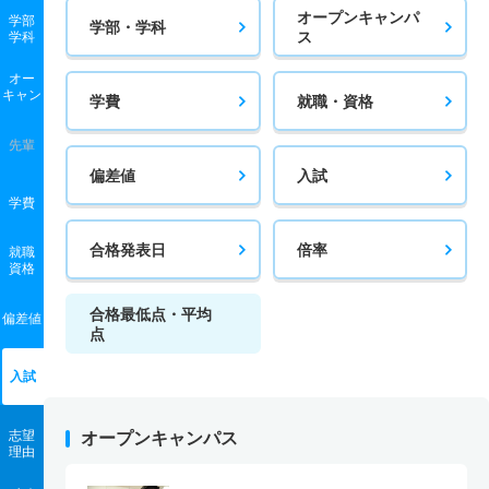
オープンキャンパ
学部
学部・学科
ス
学科
オー
キャン
学費
就職・資格
先輩
偏差値
入試
学費
合格発表日
倍率
就職
資格
合格最低点・平均
偏差値
点
入試
志望
オープンキャンパス
理由