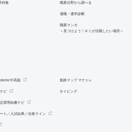
界特集
職業分野から調べる
適職・適学診断
職業マンガ
～見つけよう！キミが活躍したい場所～
ademic中高版
進路マップ マナトレ
ナビ
タイピング
志望理由書ナビ
ート／入試結果／合格ライン