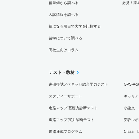
偏差値から調べる
必見！業
入試情報を調べる
気になる項目で大学を比較する
留学について調べる
高校生向けコラム
テスト・教材
進研模試／ベネッセ総合学力テスト
GPS-Ac
スタディーサポート
キャリア
進路マップ 基礎力診断テスト
小論文・
進路マップ 実力診断テスト
受験レポ
進路達成プログラム
Classi