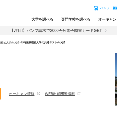
パンフ・願
大学を調べる
専門学校を調べる
オーキャン
【注目!】パンフ請求で2000円分電子図書カードGET
療福祉大学
の入試
>
川崎医療福祉大学
の
共通テストの入試
オーキャン情報
WEB出願関連情報