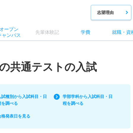
志望理由
オー
プン
先輩
体験記
学費
就職
・
資
キャン
パス
の共通テストの入試
入試種別から入試科目・日
学部学科から入試科目・日
程を調べる
程を調べる
合格発表日を見る