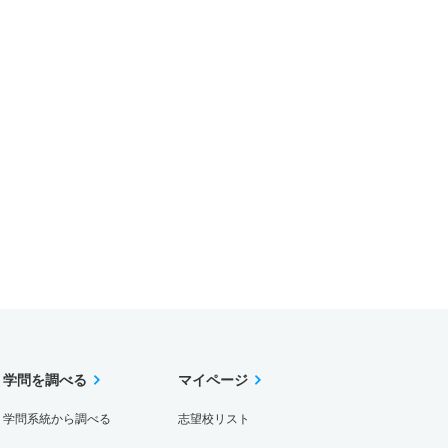
学問を調べる
マイページ
学問系統から調べる
志望校リスト