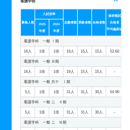
看護学部
入試倍率
進研模試
募集人数
志願者数
受験者数
合格者数
合格者
2025
2024
平均偏差値
年度
年度
看護学科 一般 Ⅰ期
16人
1倍
1倍
19人
15人
15人
52.60
看護学科 一般 Ⅲ期
16人
1倍
1倍
19人
15人
15人
－
看護学科 一般 共テ Ⅰ期
5人
1倍
1倍
31人
31人
30人
54.90
看護学科 一般 ニ Ⅱ期
5人
1倍
1倍
31人
31人
30人
－
看護学科 一般 ニ Ⅲ期