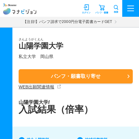
マナビジョン
検索
ログイン
パンフ・願書
【注目!】パンフ請求で2000円分電子図書カードGET
さんようがくえん
山陽学園大学
私立大学
岡山県
パンフ・願書取り寄せ
WEB出願関連情報
山陽学園大学/
入試結果（倍率）