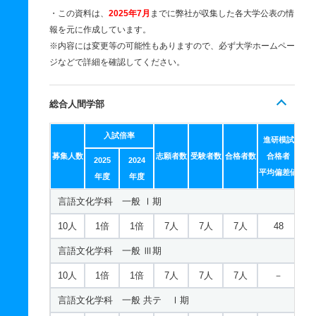
・この資料は、
2025年7月
までに弊社が収集した各大学公表の情
報を元に作成しています。
※内容には変更等の可能性もありますので、必ず大学ホームペー
ジなどで詳細を確認してください。
総合人間学部
入試倍率
進研模試
募集人数
志願者数
受験者数
合格者数
合格者
2025
2024
平均偏差値
年度
年度
言語文化学科 一般 Ⅰ期
10人
1倍
1倍
7人
7人
7人
48
言語文化学科 一般 Ⅲ期
10人
1倍
1倍
7人
7人
7人
－
言語文化学科 一般 共テ Ⅰ期