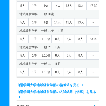
ビジネス心理学科 一般 ニ Ⅱ期
5人
1倍
1倍
14人
13人
13人
47.30
3人
1倍
1倍
4人
4人
4人
－
地域経営学科 一般 Ⅲ期
ビジネス心理学科 一般 ニ Ⅲ期
5人
1倍
1倍
14人
13人
13人
－
3人
1倍
1倍
4人
4人
4人
－
地域経営学科 一般 共テ Ⅰ期
ビジネス心理学科 推薦 学校推薦型公募制
5人
1倍
1.10倍
8人
8人
8人
53.90
15人
1倍
1倍
25人
25人
25人
－
地域経営学科 一般 ニ Ⅱ期
5人
1倍
1.10倍
8人
8人
8人
－
地域経営学科 一般 ニ Ⅲ期
5人
1倍
1.10倍
8人
8人
8人
－
地域経営学科 推薦 学校推薦型公募制
山陽学園大学地域経営学部の偏差値を見る
25人
1倍
1倍
21人
21人
21人
－
山陽学園大学地域経営学部の入試結果（倍率）を見る