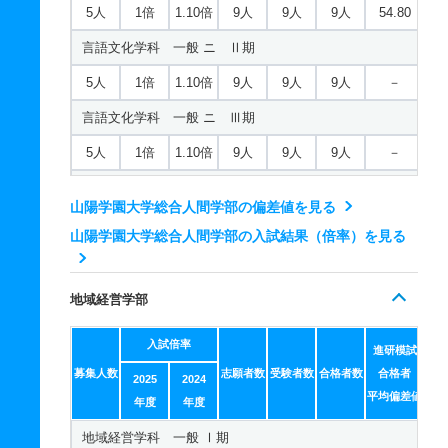
5人
1倍
1.10倍
9人
9人
9人
54.80
言語文化学科 一般 ニ Ⅱ期
5人
1倍
1.10倍
9人
9人
9人
－
言語文化学科 一般 ニ Ⅲ期
5人
1倍
1.10倍
9人
9人
9人
－
言語文化学科 推薦 学校推薦型公募制
山陽学園大学総合人間学部の偏差値を見る
30人
1倍
1倍
27人
27人
26人
－
山陽学園大学総合人間学部の入試結果（倍率）を見る
ビジネス心理学科 一般 Ⅰ期
5人
1倍
1倍
4人
4人
4人
－
地域経営学部
ビジネス心理学科 一般 Ⅲ期
入試倍率
進研模試
5人
1倍
1倍
4人
4人
4人
－
募集人数
志願者数
受験者数
合格者数
合格者
2025
2024
ビジネス心理学科 一般 共テ Ⅰ期
平均偏差値
年度
年度
3人
1倍
1倍
4人
4人
4人
56.40
地域経営学科 一般 Ⅰ期