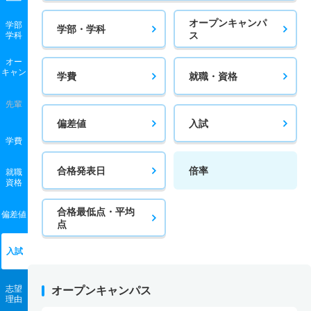
オープンキャンパ
学部
学部・学科
ス
学科
オー
キャン
学費
就職・資格
先輩
偏差値
入試
学費
合格発表日
倍率
就職
資格
合格最低点・平均
偏差値
点
入試
志望
オープンキャンパス
理由