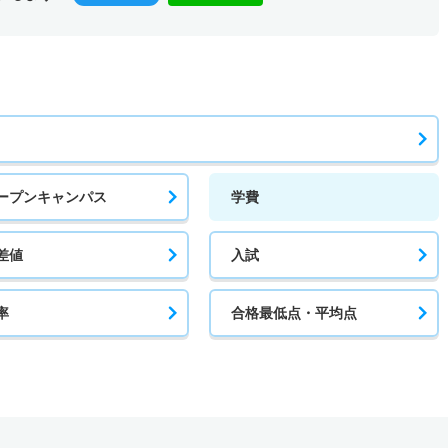
ープンキャンパス
学費
差値
入試
率
合格最低点・平均点