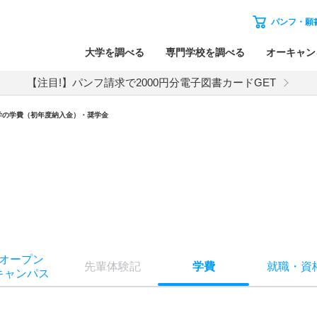
パンフ・願
大学を調べる
専門学校を調べる
オーキャン
【注目!】パンフ請求で2000円分電子図書カードGET
学の学費（初年度納入金）・奨学金
オー
プン
先輩
体験記
学費
就職
・
資
キャン
パス