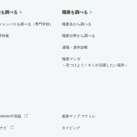
校を調べる
職業を調べる
キャンパスを調べる（専門学校）
職業名から調べる
界特集
職業分野から調べる
適職・適学診断
職業マンガ
～見つけよう！キミが活躍したい場所～
ademic中高版
進路マップ マナトレ
ナビ
タイピング