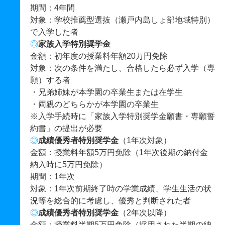
期間：4年間
対象：学校推薦型選抜（瀬戸内島しょ部地域特別）
で入学した者
◎
家族入学特別奨学金
金額：初年度の授業料年額20万円免除
対象：次の条件を満たし、合格したら必ず入学（専
願）する者
・兄弟姉妹が本学園の卒業生または在学生
・両親のどちらかが本学園の卒業生
※入学手続時に「家族入学特別奨学金願書・専願誓
約書」の提出が必要
◎
成績優秀者特別奨学金
（1年次対象）
金額：授業料年額5万円免除（1年次後期の納付金
納入時に5万円免除）
期間：1年次
対象：1年次前期終了時の学業成績、学生生活の状
況等を総合的に考慮し、優秀と判断された者
◎
成績優秀者特別奨学金
（2年次以降）
金額：授業料半期5万円免除（採用された半期の納