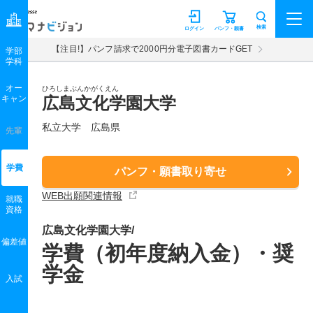
マナビジョン
検索
ログイン
パンフ・願書
【注目!】パンフ請求で2000円分電子図書カードGET
学部
学科
オー
ひろしまぶんかがくえん
キャン
広島文化学園大学
私立大学 広島県
先輩
学費
パンフ・願書取り寄せ
WEB出願関連情報
就職
資格
広島文化学園大学/
偏差値
学費（初年度納入金）・奨
学金
入試