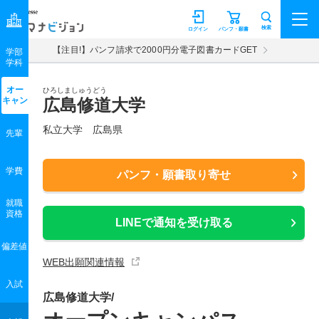
マナビジョン
検索
ログイン
パンフ・願書
【注目!】パンフ請求で2000円分電子図書カードGET
学部
学科
オー
ひろしましゅうどう
キャン
広島修道大学
私立大学 広島県
先輩
学費
パンフ・願書取り寄せ
就職
資格
LINEで通知を受け取る
偏差値
WEB出願関連情報
入試
広島修道大学/