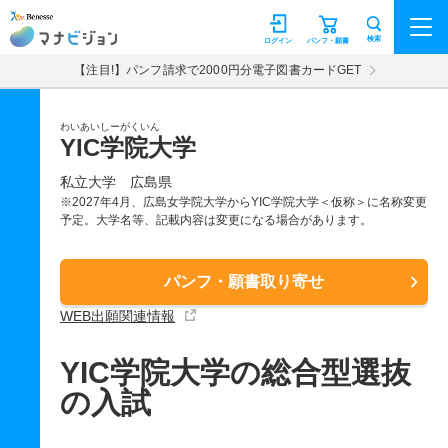
マナビジョン
検索
ログイン
パンフ・願書
【注目!】パンフ請求で2000円分電子図書カードGET
わいあいしーがくいん
YIC学院大学
私立大学
広島県
※2027年4月、広島女学院大学からYIC学院大学＜仮称＞に名称変更
予定。大学名等、記載内容は変更になる場合があります。
パンフ・願書取り寄せ
WEB出願関連情報
YIC学院大学の総合型選抜
の入試