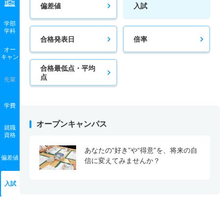
偏差値
入試
学部
学科
合格発表日
倍率
オー
キャン
合格最低点・平均
点
先輩
学費
オープンキャンパス
就職
資格
あなたの“好き”や“得意”を、将来の自
偏差値
信に変えてみませんか？
入試