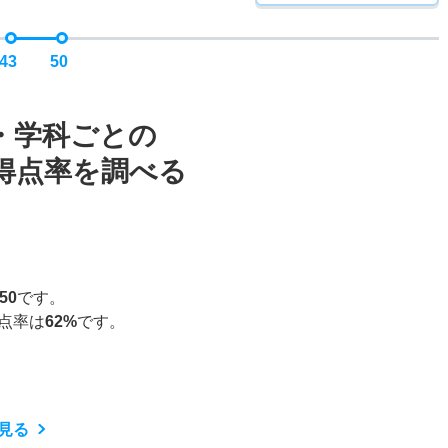
43
50
・学科ごとの
得点率を調べる
50
です。
点率は
62%
です。
見る