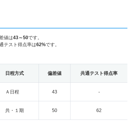
差値は
43～50
です。
通テスト得点率は
62%
です。
日程方式
偏差値
共通テスト得点率
Ａ日程
43
-
共・１期
50
62