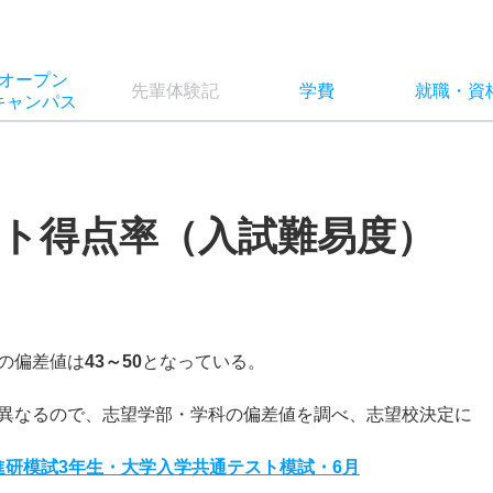
オー
プン
先輩
体験記
学費
就職
・
資
キャン
パス
ト得点率（入試難易度）
の偏差値は
43～50
となっている。
異なるので、志望学部・学科の偏差値を調べ、志望校決定に
度進研模試3年生・大学入学共通テスト模試・6月