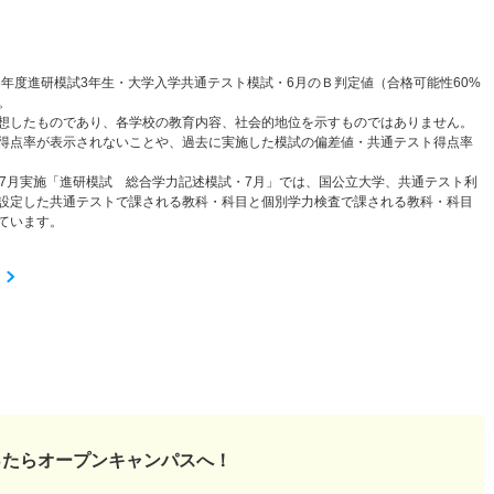
6年度進研模試3年生・大学入学共通テスト模試・6月のＢ判定値（合格可能性60%
。
想したものであり、各学校の教育内容、社会的地位を示すものではありません。
得点率が表示されないことや、過去に実施した模試の偏差値・共通テスト得点率
と7月実施「進研模試 総合学力記述模試・7月」では、国公立大学、共通テスト利
設定した共通テストで課される教科・科目と個別学力検査で課される教科・科目
ています。
ったら
オープンキャンパスへ！