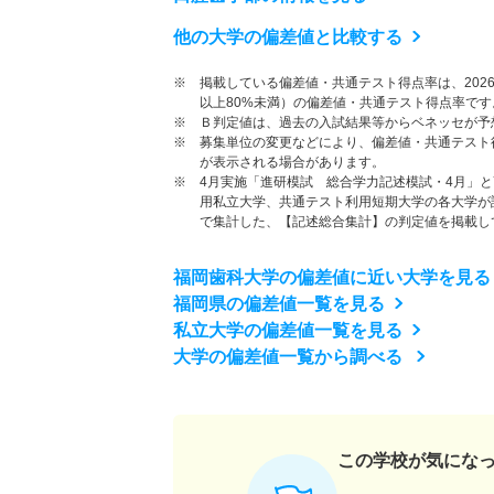
他の大学の偏差値と比較する
※ 掲載している偏差値・共通テスト得点率は、202
以上80%未満）の偏差値・共通テスト得点率です
※ Ｂ判定値は、過去の入試結果等からベネッセが予
※ 募集単位の変更などにより、偏差値・共通テスト
が表示される場合があります。
※ 4月実施「進研模試 総合学力記述模試・4月」
用私立大学、共通テスト利用短期大学の各大学が
で集計した、【記述総合集計】の判定値を掲載し
福岡歯科大学の偏差値に近い大学を見る
福岡県の偏差値一覧を見る
私立大学の偏差値一覧を見る
大学の偏差値一覧から調べる
この学校が気にな