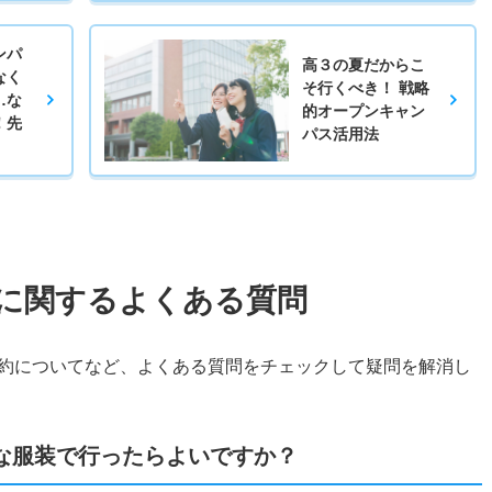
ンパ
高３の夏だからこ
なく
そ行くべき！ 戦略
…な
的オープンキャン
！先
パス活用法
に関するよくある質問
約についてなど、よくある質問をチェックして疑問を解消し
な服装で行ったらよいですか？