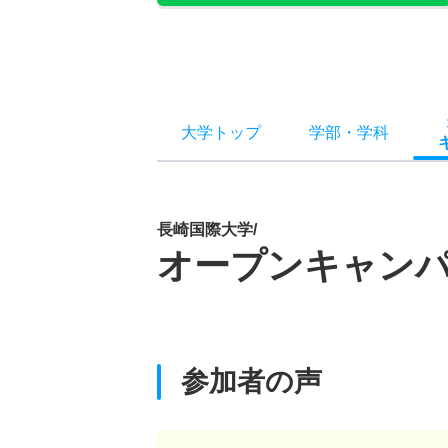
大学トップ
学部
・
学科
長崎国際大学/
オープンキャン
参加者の声