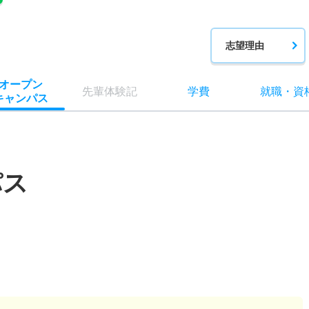
志望理由
オー
プン
先輩
体験記
学費
就職
・
資
キャン
パス
パス