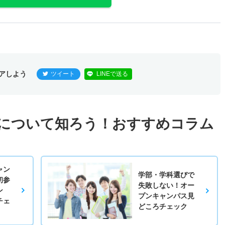
アしよう
ツイート
LINEで送る
について知ろう！おすすめコラム
ャン
学部・学科選びで
初参
失敗しない！オー
ン
プンキャンパス見
チェ
どころチェック