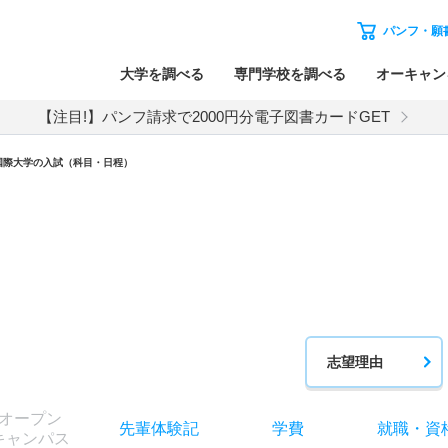
パンフ・願
大学を調べる
専門学校を調べる
オーキャン
【注目!】パンフ請求で2000円分電子図書カードGET
国際大学
の入試（科目・日程）
志望理由
オー
プン
先輩
体験記
学費
就職
・
資
キャン
パス