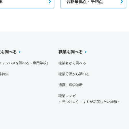
率
合格最低点・平均点
校を調べる
職業を調べる
キャンパスを調べる（専門学校）
職業名から調べる
界特集
職業分野から調べる
適職・適学診断
職業マンガ
～見つけよう！キミが活躍したい場所～