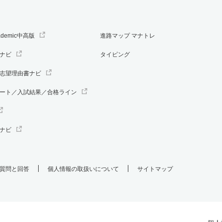
ademic中高版
進路マップ マナトレ
ナビ
タイピング
志望理由書ナビ
ート／入試結果／合格ライン
ナビ
質問と回答
個人情報の取扱いについて
サイトマップ