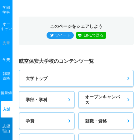
学部
学科
オー
このページをシェアしよう
キャン
ツイート
LINEで送る
先輩
学費
航空保安大学校のコンテンツ一覧
就職
大学トップ
資格
偏差値
オープンキャンパ
学部・学科
ス
入試
学費
就職・資格
志望
理由