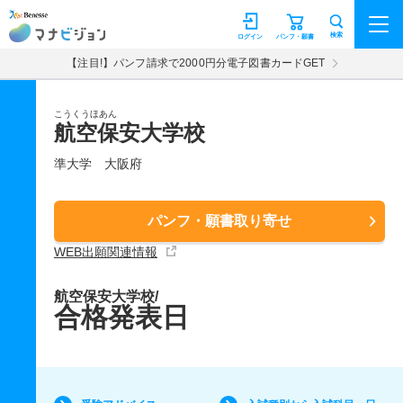
マナビジョン
検索
ログイン
パンフ・願書
【注目!】パンフ請求で2000円分電子図書カードGET
こうくうほあん
航空保安大学校
準大学
大阪府
パンフ・願書取り寄せ
WEB出願関連情報
航空保安大学校/
合格発表日