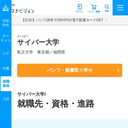
マナビジョン
検索
ログイン
パンフ・願書
【注目!】パンフ請求で2000円分電子図書カードGET
学部
学科
オー
さいばー
キャン
サイバー大学
私立大学 東京都／福岡県
先輩
学費
パンフ・願書取り寄せ
就職
資格
サイバー大学/
入試
就職先・資格・進路