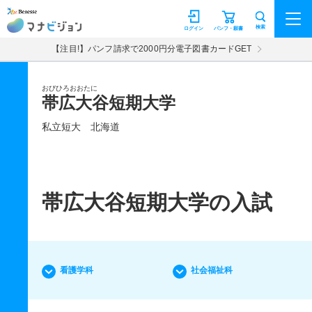
マナビジョン
検索
ログイン
パンフ・願書
【注目!】パンフ請求で2000円分電子図書カードGET
おびひろおおたに
帯広大谷短期大学
私立短大
北海道
帯広大谷短期大学の入試
看護学科
社会福祉科