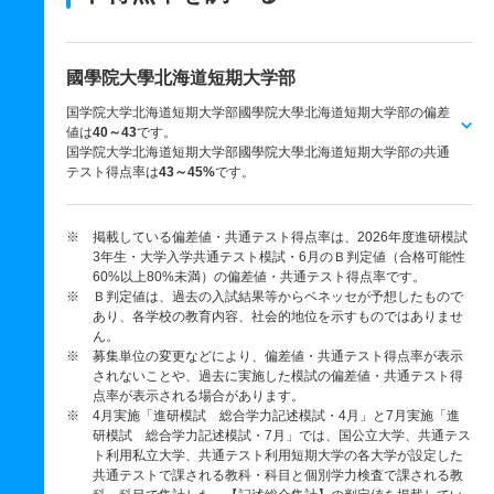
國學院大學北海道短期大学部
国学院大学北海道短期大学部國學院大學北海道短期大学部の偏差
値は
40～43
です。
国学院大学北海道短期大学部國學院大學北海道短期大学部の共通
テスト得点率は
43～45%
です。
※ 掲載している偏差値・共通テスト得点率は、2026年度進研模試
3年生・大学入学共通テスト模試・6月のＢ判定値（合格可能性
60%以上80%未満）の偏差値・共通テスト得点率です。
※ Ｂ判定値は、過去の入試結果等からベネッセが予想したもので
あり、各学校の教育内容、社会的地位を示すものではありませ
ん。
※ 募集単位の変更などにより、偏差値・共通テスト得点率が表示
されないことや、過去に実施した模試の偏差値・共通テスト得
点率が表示される場合があります。
※ 4月実施「進研模試 総合学力記述模試・4月」と7月実施「進
研模試 総合学力記述模試・7月」では、国公立大学、共通テス
ト利用私立大学、共通テスト利用短期大学の各大学が設定した
共通テストで課される教科・科目と個別学力検査で課される教