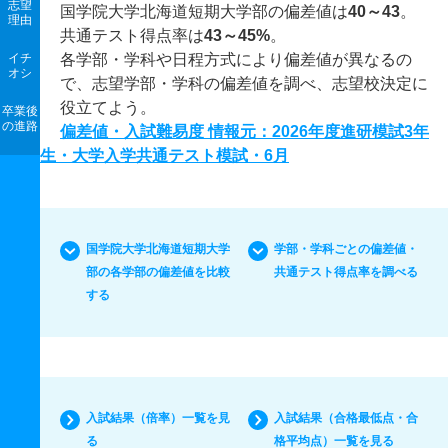
志望
国学院大学北海道短期大学部の偏差値は
40～43
。
理由
共通テスト得点率は
43～45%
。
イチ
各学部・学科や日程方式により偏差値が異なるの
オシ
で、志望学部・学科の偏差値を調べ、志望校決定に
役立てよう。
卒業後
の進路
偏差値・入試難易度 情報元：2026年度進研模試3年
生・大学入学共通テスト模試・6月
国学院大学北海道短期大学
学部・学科ごとの偏差値・
部の各学部の偏差値を比較
共通テスト得点率を調べる
する
入試結果（倍率）一覧を見
入試結果（合格最低点・合
る
格平均点）一覧を見る