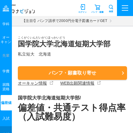
マナビジョン
検索
ログイン
パンフ・願書
【注目!】パンフ請求で2000円分電子図書カードGET
学科
オー
こくがくいんだいがくほっかいどう
キャン
国学院大学北海道短期大学部
私立短大 北海道
先輩
学費
パンフ・願書取り寄せ
オーキャン情報
WEB出願関連情報
就職
資格
国学院大学北海道短期大学部/
偏差値
偏差値・共通テスト得点率
（入試難易度）
入試