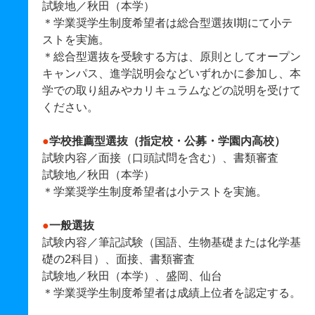
試験地／秋田（本学）
＊学業奨学生制度希望者は総合型選抜I期にて小テ
ストを実施。
＊総合型選抜を受験する方は、原則としてオープン
キャンパス、進学説明会などいずれかに参加し、本
学での取り組みやカリキュラムなどの説明を受けて
ください。
●
学校推薦型選抜（指定校・公募・学園内高校）
試験内容／面接（口頭試問を含む）、書類審査
試験地／秋田（本学）
＊学業奨学生制度希望者は小テストを実施。
●
一般選抜
試験内容／筆記試験（国語、生物基礎または化学基
礎の2科目）、面接、書類審査
試験地／秋田（本学）、盛岡、仙台
＊学業奨学生制度希望者は成績上位者を認定する。