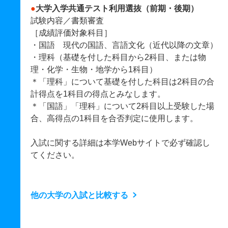
●
大学入学共通テスト利用選抜（前期・後期）
試験内容／書類審査
［成績評価対象科目］
・国語 現代の国語、言語文化（近代以降の文章）
・理科（基礎を付した科目から2科目、または物
理・化学・生物・地学から1科目）
＊「理科」について基礎を付した科目は2科目の合
計得点を1科目の得点とみなします。
＊「国語」「理科」について2科目以上受験した場
合、高得点の1科目を合否判定に使用します。
入試に関する詳細は本学Webサイトで必ず確認し
てください。
他の大学の入試と比較する