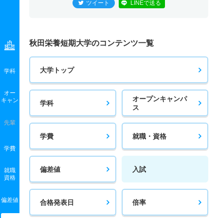
ツイート
LINEで送る
秋田栄養短期大学のコンテンツ一覧
大学トップ
学科
オー
オープンキャンパ
キャン
学科
ス
先輩
学費
就職・資格
学費
偏差値
入試
就職
資格
偏差値
合格発表日
倍率