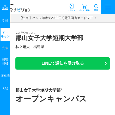
マナビジョン
検索
ログイン
パンフ・願書
【注目!】パンフ請求で2000円分電子図書カードGET
学科
オー
こおりやまじょし
キャン
郡山女子大学短期大学部
私立短大 福島県
先輩
就職
LINEで通知を受け取る
資格
偏差値
入試
郡山女子大学短期大学部/
オープンキャンパス