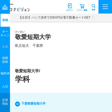
マナビジョン
検索
ログイン
パンフ・願書
【注目!】パンフ請求で2000円分電子図書カードGET
学科
オー
けいあい
キャン
敬愛短期大学
私立短大 千葉県
先輩
就職
資格
敬愛短期大学/
偏差値
学科
入試
志望
千葉敬愛短期大学
理由