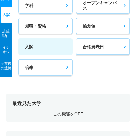
オープンキャンパ
学科
ス
入試
就職・資格
偏差値
志望
理由
入試
合格発表日
イチ
オシ
卒業後
倍率
の進路
最近見た大学
この機能をOFF