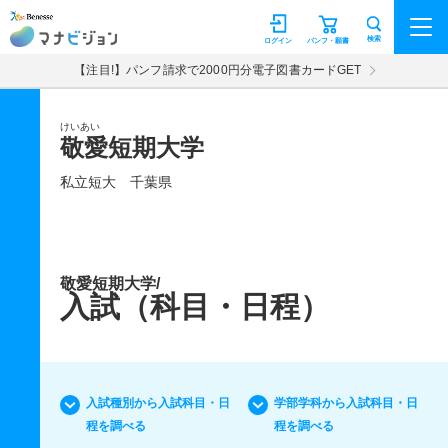
マナビジョン
検索
ログイン
パンフ・願書
【注目!】パンフ請求で2000円分電子図書カードGET
けいあい
敬愛短期大学
私立短大
千葉県
敬愛短期大学/
入試（科目・日程）
入試種別から入試科目・日
学部学科から入試科目・日
程を調べる
程を調べる